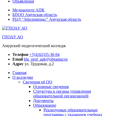
Объявления
Медиацентр АПК
БПОО Амурская область
РЦД “Абилимпикс” Амурская область
ГПОАУ АО
Амурский педагогический колледж
Телефон
+7(4162)35-30-94
Email
blg_prof_apk@obramur.ru
Адрес
ул. Трудовая, д.2
Главная
О колледже
Сведения об ОО
Основные сведения
Структура и органы управления
образовательной организацией
Документы
Образование
Реализуемые образовательные
программы с указанием учебных