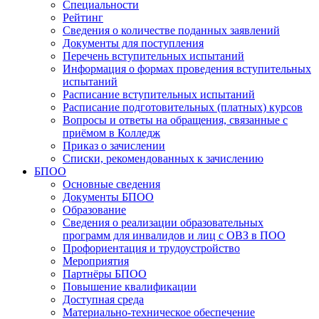
Специальности
Рейтинг
Сведения о количестве поданных заявлений
Документы для поступления
Перечень вступительных испытаний
Информация о формах проведения вступительных
испытаний
Расписание вступительных испытаний
Расписание подготовительных (платных) курсов
Вопросы и ответы на обращения, связанные с
приёмом в Колледж
Приказ о зачислении
Списки, рекомендованных к зачислению
БПОО
Основные сведения
Документы БПОО
Образование
Сведения о реализации образовательных
программ для инвалидов и лиц с ОВЗ в ПОО
Профориентация и трудоустройство
Мероприятия
Партнёры БПОО
Повышение квалификации
Доступная среда
Материально-техническое обеспечение