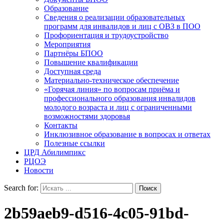
Образование
Сведения о реализации образовательных
программ для инвалидов и лиц с ОВЗ в ПОО
Профориентация и трудоустройство
Мероприятия
Партнёры БПОО
Повышение квалификации
Доступная среда
Материально-техническое обеспечение
«Горячая линия» по вопросам приёма и
профессионального образования инвалидов
молодого возраста и лиц с ограниченными
возможностями здоровья
Контакты
Инклюзивное образование в вопросах и ответах
Полезные ссылки
ЦРД Абилимпикс
РЦОЭ
Новости
Search for:
2b59aeb9-d516-4c05-91bd-