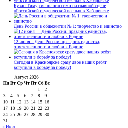
Кузин Тимур исполнил гимн на главной сцене
«Российской студенческой весны» в Хабаровске
День России в общежитии № 1: творчество и единство
12 июня – День России: праздник единства,
ответственности и любви к Родине
Сегодня в Красноярске сразу двое наших ребят
вступили в борьбу за победу!
Август 2026
Пн
Вт
Ср
Чт
Пт
Сб
Вс
1
2
3
4
5
6
7
8
9
10
11
12
13
14
15
16
17
18
19
20
21
22
23
24
25
26
27
28
29
30
31
« Июл