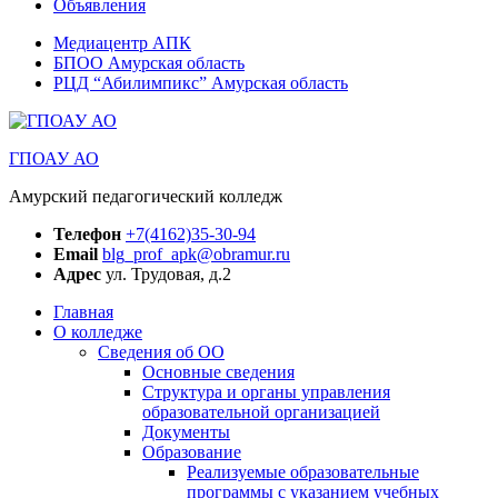
Объявления
Медиацентр АПК
БПОО Амурская область
РЦД “Абилимпикс” Амурская область
ГПОАУ АО
Амурский педагогический колледж
Телефон
+7(4162)35-30-94
Email
blg_prof_apk@obramur.ru
Адрес
ул. Трудовая, д.2
Главная
О колледже
Сведения об ОО
Основные сведения
Структура и органы управления
образовательной организацией
Документы
Образование
Реализуемые образовательные
программы с указанием учебных