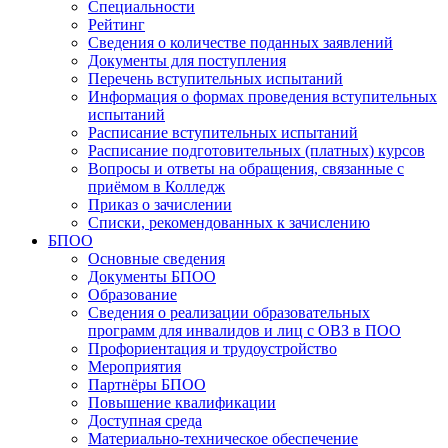
Специальности
Рейтинг
Сведения о количестве поданных заявлений
Документы для поступления
Перечень вступительных испытаний
Информация о формах проведения вступительных
испытаний
Расписание вступительных испытаний
Расписание подготовительных (платных) курсов
Вопросы и ответы на обращения, связанные с
приёмом в Колледж
Приказ о зачислении
Списки, рекомендованных к зачислению
БПОО
Основные сведения
Документы БПОО
Образование
Сведения о реализации образовательных
программ для инвалидов и лиц с ОВЗ в ПОО
Профориентация и трудоустройство
Мероприятия
Партнёры БПОО
Повышение квалификации
Доступная среда
Материально-техническое обеспечение