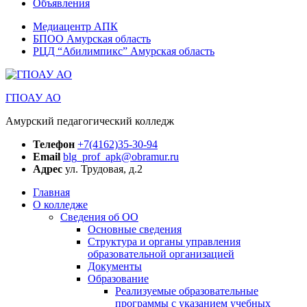
Объявления
Медиацентр АПК
БПОО Амурская область
РЦД “Абилимпикс” Амурская область
ГПОАУ АО
Амурский педагогический колледж
Телефон
+7(4162)35-30-94
Email
blg_prof_apk@obramur.ru
Адрес
ул. Трудовая, д.2
Главная
О колледже
Сведения об ОО
Основные сведения
Структура и органы управления
образовательной организацией
Документы
Образование
Реализуемые образовательные
программы с указанием учебных