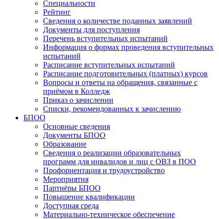
Специальности
Рейтинг
Сведения о количестве поданных заявлений
Документы для поступления
Перечень вступительных испытаний
Информация о формах проведения вступительных
испытаний
Расписание вступительных испытаний
Расписание подготовительных (платных) курсов
Вопросы и ответы на обращения, связанные с
приёмом в Колледж
Приказ о зачислении
Списки, рекомендованных к зачислению
БПОО
Основные сведения
Документы БПОО
Образование
Сведения о реализации образовательных
программ для инвалидов и лиц с ОВЗ в ПОО
Профориентация и трудоустройство
Мероприятия
Партнёры БПОО
Повышение квалификации
Доступная среда
Материально-техническое обеспечение