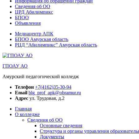
Информация об обращении граждан
Сведения об ОО
ЦРД Абилимпикс
БПОО
Объявления
Медиацентр АПК
БПОО Амурская область
РЦД “Абилимпикс” Амурская область
ГПОАУ АО
Амурский педагогический колледж
Телефон
+7(4162)35-30-94
Email
blg_prof_apk@obramur.ru
Адрес
ул. Трудовая, д.2
Главная
О колледже
Сведения об ОО
Основные сведения
Структура и органы управления образователь
Документы