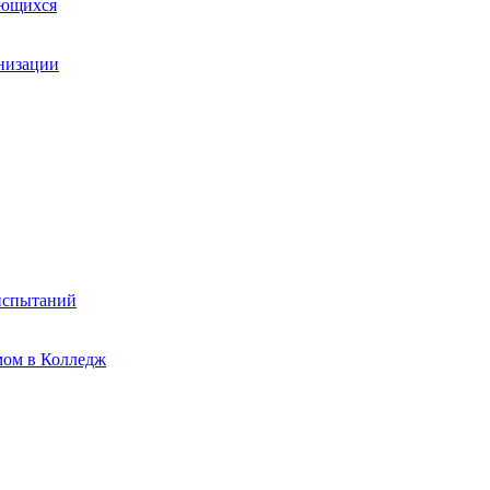
ающихся
анизации
испытаний
мом в Колледж