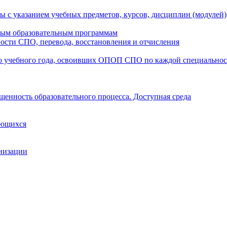
ы с указанием учебных предметов, курсов, дисциплин (модулей
мым образовательным программам
ости СПО, перевода, восстановления и отчисления
о учебного года, освоивших ОПОП СПО по каждой специально
щенность образовательного процесса. Доступная среда
ающихся
анизации