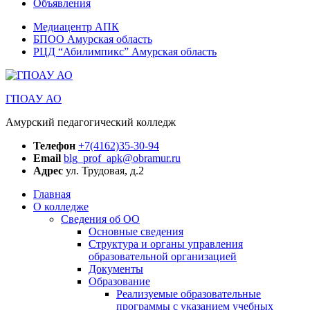
Объявления
Медиацентр АПК
БПОО Амурская область
РЦД “Абилимпикс” Амурская область
ГПОАУ АО
Амурский педагогический колледж
Телефон
+7(4162)35-30-94
Email
blg_prof_apk@obramur.ru
Адрес
ул. Трудовая, д.2
Главная
О колледже
Сведения об ОО
Основные сведения
Структура и органы управления
образовательной организацией
Документы
Образование
Реализуемые образовательные
программы с указанием учебных