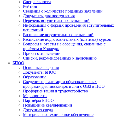
Специальности
Рейтинг
Сведения о количестве поданных заявлений
Документы для поступления
Перечень вступительных испытаний
Информация о формах проведения вступительных
испытаний
Расписание вступительных испытаний
Расписание подготовительных (платных) курсов
Вопросы и ответы на обращения, связанные с
приёмом в Колледж
Приказ о зачислении
Списки, рекомендованных к зачислению
БПОО
Основные сведения
Документы БПОО
Образование
Сведения о реализации образовательных
программ для инвалидов и лиц с ОВЗ в ПОО
Профориентация и трудоустройство
Мероприятия
Партнёры БПОО
Повышение квалификации
Доступная среда
Материально-техническое обеспечение