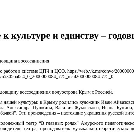
к культуре и единству – годо
одовщина воссоединения
годовщину воссоединения полуострова Крым с Россией.
для нашей культуры: в Крыму родились художник Иван Айвазовс
яла Александра Пушкина, Василия Жуковского, Ивана Бунина, 
обачкой”. Эти произведения – настоящие украшения русской лит
олодежный театр “В главных ролях” Амурского педагогическо
оводитель театра, преподаватель музыкально-теоретических 