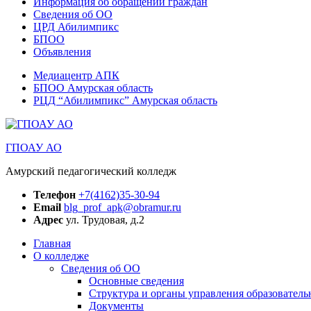
Информация об обращении граждан
Сведения об ОО
ЦРД Абилимпикс
БПОО
Объявления
Медиацентр АПК
БПОО Амурская область
РЦД “Абилимпикс” Амурская область
ГПОАУ АО
Амурский педагогический колледж
Телефон
+7(4162)35-30-94
Email
blg_prof_apk@obramur.ru
Адрес
ул. Трудовая, д.2
Главная
О колледже
Сведения об ОО
Основные сведения
Структура и органы управления образователь
Документы