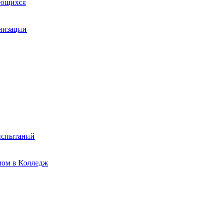
ающихся
анизации
испытаний
мом в Колледж