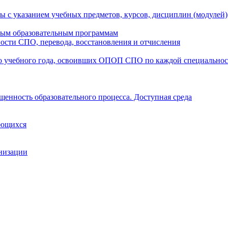
ы с указанием учебных предметов, курсов, дисциплин (модулей
мым образовательным программам
ости СПО, перевода, восстановления и отчисления
о учебного года, освоивших ОПОП СПО по каждой специально
щенность образовательного процесса. Доступная среда
ающихся
анизации