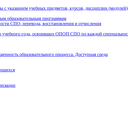
ы с указанием учебных предметов, курсов, дисциплин (модулей
мым образовательным программам
ости СПО, перевода, восстановления и отчисления
о учебного года, освоивших ОПОП СПО по каждой специально
щенность образовательного процесса. Доступная среда
ающихся
анизации