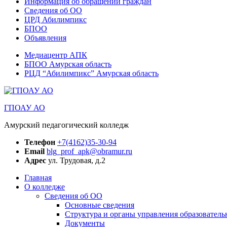
Информация об обращении граждан
Сведения об ОО
ЦРД Абилимпикс
БПОО
Объявления
Медиацентр АПК
БПОО Амурская область
РЦД “Абилимпикс” Амурская область
ГПОАУ АО
Амурский педагогический колледж
Телефон
+7(4162)35-30-94
Email
blg_prof_apk@obramur.ru
Адрес
ул. Трудовая, д.2
Главная
О колледже
Сведения об ОО
Основные сведения
Структура и органы управления образователь
Документы