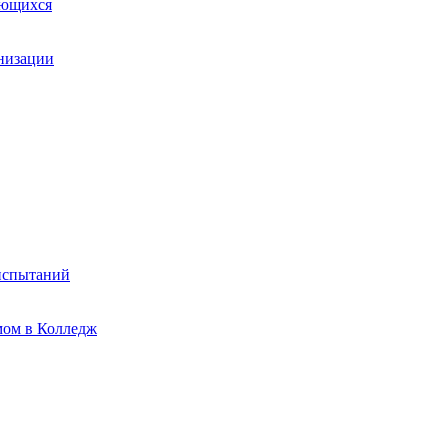
ающихся
анизации
испытаний
мом в Колледж