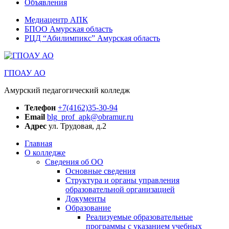
Объявления
Медиацентр АПК
БПОО Амурская область
РЦД “Абилимпикс” Амурская область
ГПОАУ АО
Амурский педагогический колледж
Телефон
+7(4162)35-30-94
Email
blg_prof_apk@obramur.ru
Адрес
ул. Трудовая, д.2
Главная
О колледже
Сведения об ОО
Основные сведения
Структура и органы управления
образовательной организацией
Документы
Образование
Реализуемые образовательные
программы с указанием учебных