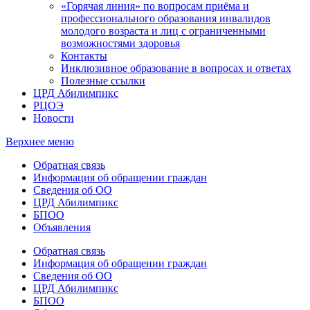
«Горячая линия» по вопросам приёма и
профессионального образования инвалидов
молодого возраста и лиц с ограниченными
возможностями здоровья
Контакты
Инклюзивное образование в вопросах и ответах
Полезные ссылки
ЦРД Абилимпикс
РЦОЭ
Новости
Верхнее меню
Обратная связь
Информация об обращении граждан
Сведения об ОО
ЦРД Абилимпикс
БПОО
Объявления
Обратная связь
Информация об обращении граждан
Сведения об ОО
ЦРД Абилимпикс
БПОО