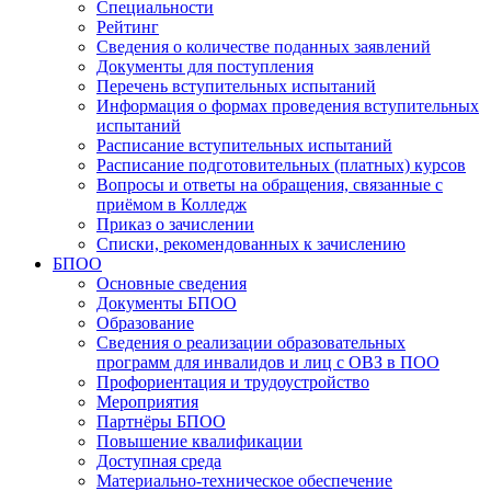
Специальности
Рейтинг
Сведения о количестве поданных заявлений
Документы для поступления
Перечень вступительных испытаний
Информация о формах проведения вступительных
испытаний
Расписание вступительных испытаний
Расписание подготовительных (платных) курсов
Вопросы и ответы на обращения, связанные с
приёмом в Колледж
Приказ о зачислении
Списки, рекомендованных к зачислению
БПОО
Основные сведения
Документы БПОО
Образование
Сведения о реализации образовательных
программ для инвалидов и лиц с ОВЗ в ПОО
Профориентация и трудоустройство
Мероприятия
Партнёры БПОО
Повышение квалификации
Доступная среда
Материально-техническое обеспечение