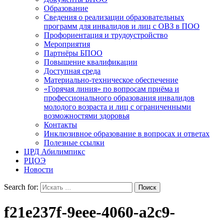
Образование
Сведения о реализации образовательных
программ для инвалидов и лиц с ОВЗ в ПОО
Профориентация и трудоустройство
Мероприятия
Партнёры БПОО
Повышение квалификации
Доступная среда
Материально-техническое обеспечение
«Горячая линия» по вопросам приёма и
профессионального образования инвалидов
молодого возраста и лиц с ограниченными
возможностями здоровья
Контакты
Инклюзивное образование в вопросах и ответах
Полезные ссылки
ЦРД Абилимпикс
РЦОЭ
Новости
Search for:
f21e237f-9eee-4060-a2c9-