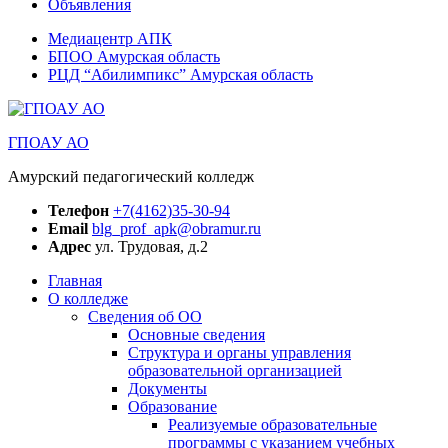
Объявления
Медиацентр АПК
БПОО Амурская область
РЦД “Абилимпикс” Амурская область
ГПОАУ АО
Амурский педагогический колледж
Телефон
+7(4162)35-30-94
Email
blg_prof_apk@obramur.ru
Адрес
ул. Трудовая, д.2
Главная
О колледже
Сведения об ОО
Основные сведения
Структура и органы управления
образовательной организацией
Документы
Образование
Реализуемые образовательные
программы с указанием учебных