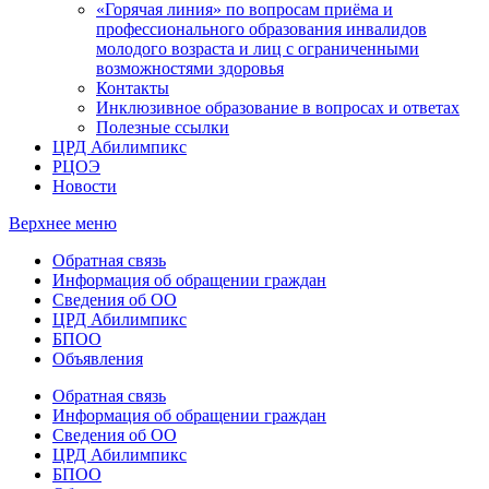
«Горячая линия» по вопросам приёма и
профессионального образования инвалидов
молодого возраста и лиц с ограниченными
возможностями здоровья
Контакты
Инклюзивное образование в вопросах и ответах
Полезные ссылки
ЦРД Абилимпикс
РЦОЭ
Новости
Верхнее меню
Обратная связь
Информация об обращении граждан
Сведения об ОО
ЦРД Абилимпикс
БПОО
Объявления
Обратная связь
Информация об обращении граждан
Сведения об ОО
ЦРД Абилимпикс
БПОО