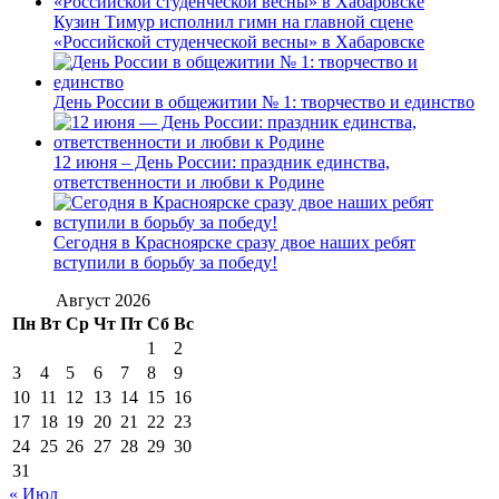
Кузин Тимур исполнил гимн на главной сцене
«Российской студенческой весны» в Хабаровске
День России в общежитии № 1: творчество и единство
12 июня – День России: праздник единства,
ответственности и любви к Родине
Сегодня в Красноярске сразу двое наших ребят
вступили в борьбу за победу!
Август 2026
Пн
Вт
Ср
Чт
Пт
Сб
Вс
1
2
3
4
5
6
7
8
9
10
11
12
13
14
15
16
17
18
19
20
21
22
23
24
25
26
27
28
29
30
31
« Июл