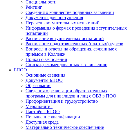
Специальности
Рейтинг
Сведения о количестве поданных заявлений
Документы для поступления
Перечень вступительных испытаний
Информация о формах проведения вступительных
испытаний
Расписание вступительных испытаний
Расписание подготовительных (платных) курсов
Вопросы и ответы на обращения, связанные с
приёмом в Колледж
Приказ о зачислении
Списки, рекомендованных к зачислению
БПОО
Основные сведения
Документы БПОО
Образование
Сведения о реализации образовательных
программ для инвалидов и лиц с ОВЗ в ПОО
Профориентация и трудоустройство
Мероприятия
Партнёры БПОО
Повышение квалификации
Доступная среда
Материально-техническое обеспечение