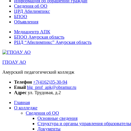
Информация об обращении граждан
Сведения об ОО
ЦРД Абилимпикс
БПОО
Объявления
Медиацентр АПК
БПОО Амурская область
РЦД “Абилимпикс” Амурская область
ГПОАУ АО
Амурский педагогический колледж
Телефон
+7(4162)35-30-94
Email
blg_prof_apk@obramur.ru
Адрес
ул. Трудовая, д.2
Главная
О колледже
Сведения об ОО
Основные сведения
Структура и органы управления образователь
Документы