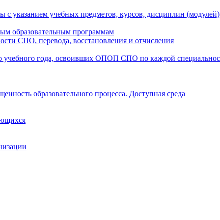
ы с указанием учебных предметов, курсов, дисциплин (модулей
мым образовательным программам
ости СПО, перевода, восстановления и отчисления
о учебного года, освоивших ОПОП СПО по каждой специально
щенность образовательного процесса. Доступная среда
ающихся
анизации