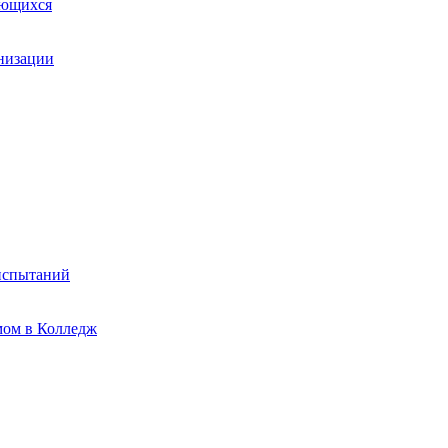
ающихся
анизации
испытаний
мом в Колледж