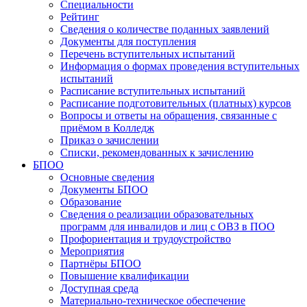
Специальности
Рейтинг
Сведения о количестве поданных заявлений
Документы для поступления
Перечень вступительных испытаний
Информация о формах проведения вступительных
испытаний
Расписание вступительных испытаний
Расписание подготовительных (платных) курсов
Вопросы и ответы на обращения, связанные с
приёмом в Колледж
Приказ о зачислении
Списки, рекомендованных к зачислению
БПОО
Основные сведения
Документы БПОО
Образование
Сведения о реализации образовательных
программ для инвалидов и лиц с ОВЗ в ПОО
Профориентация и трудоустройство
Мероприятия
Партнёры БПОО
Повышение квалификации
Доступная среда
Материально-техническое обеспечение