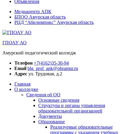
Объявления
Медиацентр АПК
БПОО Амурская область
РЦД “Абилимпикс” Амурская область
ГПОАУ АО
Амурский педагогический колледж
Телефон
+7(4162)35-30-94
Email
blg_prof_apk@obramur.ru
Адрес
ул. Трудовая, д.2
Главная
О колледже
Сведения об ОО
Основные сведения
Структура и органы управления
образовательной организацией
Документы
Образование
Реализуемые образовательные
программы с указанием учебных