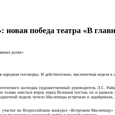
: новая победа театра «В глав
лавных ролях»
ая народная поговорка. И действительно, масленичная неделя в
гического колледжа (художественный руководитель Л.С. Райк
е только наесться впрок перед Великим постом, но и вдоволь п
раздничной недели чучело Масленицы встречали и задабривали,
л участие во Всероссийском конкурсе «Встречаем Масленицу» 
дным традициям и искренней любви к русской культуре.