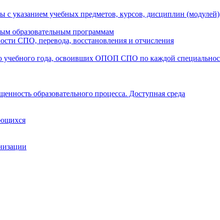
ы с указанием учебных предметов, курсов, дисциплин (модулей
мым образовательным программам
ости СПО, перевода, восстановления и отчисления
о учебного года, освоивших ОПОП СПО по каждой специально
щенность образовательного процесса. Доступная среда
ающихся
анизации