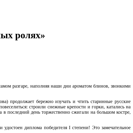
ных ролях»
 самом разгаре, наполняя наши дни ароматом блинов, звонкими
ова) продолжает бережно изучать и чтить старинные русские
овеселиться: строили снежные крепости и горки, катались на
 а в последний день торжественно сжигали на большом костре,
и удостоен диплома победителя I степени! Это замечательное