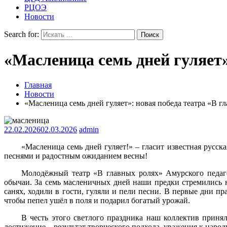
РЦОЭ
Новости
Search for:
«Масленица семь дней гуляет»
Главная
Новости
«Масленица семь дней гуляет»: новая победа театра «В г
22.02.2026
02.03.2026
admin
«Масленица семь дней гуляет!» – гласит известная русск
песнями и радостным ожиданием весны!
Молодёжный театр «В главных ролях» Амурского педаго
обычаи. За семь масленичных дней наши предки стремились н
санях, ходили в гости, гуляли и пели песни. В первые дни п
чтобы пепел ушёл в поля и подарил богатый урожай.
В честь этого светлого праздника наш коллектив приня
достижение – результат творческого подхода, уважения к наро