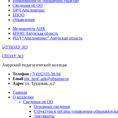
Информация об обращении граждан
Сведения об ОО
ЦРД Абилимпикс
БПОО
Объявления
Медиацентр АПК
БПОО Амурская область
РЦД “Абилимпикс” Амурская область
ГПОАУ АО
Амурский педагогический колледж
Телефон
+7(4162)35-30-94
Email
blg_prof_apk@obramur.ru
Адрес
ул. Трудовая, д.2
Главная
О колледже
Сведения об ОО
Основные сведения
Структура и органы управления образователь
Документы