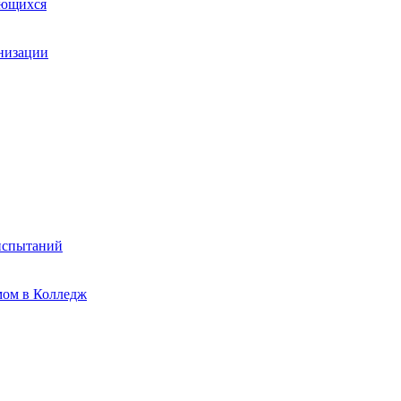
ающихся
анизации
испытаний
мом в Колледж