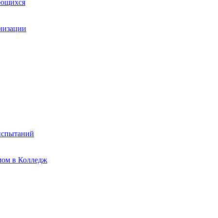
ающихся
анизации
испытаний
мом в Колледж