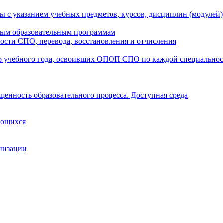
ы с указанием учебных предметов, курсов, дисциплин (модулей
мым образовательным программам
ости СПО, перевода, восстановления и отчисления
о учебного года, освоивших ОПОП СПО по каждой специально
щенность образовательного процесса. Доступная среда
ающихся
анизации