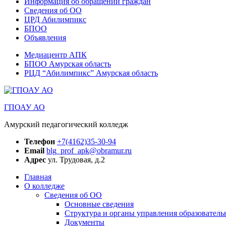
Информация об обращении граждан
Сведения об ОО
ЦРД Абилимпикс
БПОО
Объявления
Медиацентр АПК
БПОО Амурская область
РЦД “Абилимпикс” Амурская область
ГПОАУ АО
Амурский педагогический колледж
Телефон
+7(4162)35-30-94
Email
blg_prof_apk@obramur.ru
Адрес
ул. Трудовая, д.2
Главная
О колледже
Сведения об ОО
Основные сведения
Структура и органы управления образователь
Документы