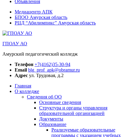
Объявления
Медиацентр АПК
БПОО Амурская область
РЦД “Абилимпикс” Амурская область
ГПОАУ АО
Амурский педагогический колледж
Телефон
+7(4162)35-30-94
Email
blg_prof_apk@obramur.ru
Адрес
ул. Трудовая, д.2
Главная
О колледже
Сведения об ОО
Основные сведения
Структура и органы управления
образовательной организацией
Документы
Образование
Реализуемые образовательные
программы с указанием учебных