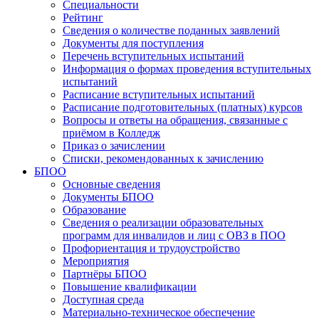
Специальности
Рейтинг
Сведения о количестве поданных заявлений
Документы для поступления
Перечень вступительных испытаний
Информация о формах проведения вступительных
испытаний
Расписание вступительных испытаний
Расписание подготовительных (платных) курсов
Вопросы и ответы на обращения, связанные с
приёмом в Колледж
Приказ о зачислении
Списки, рекомендованных к зачислению
БПОО
Основные сведения
Документы БПОО
Образование
Сведения о реализации образовательных
программ для инвалидов и лиц с ОВЗ в ПОО
Профориентация и трудоустройство
Мероприятия
Партнёры БПОО
Повышение квалификации
Доступная среда
Материально-техническое обеспечение