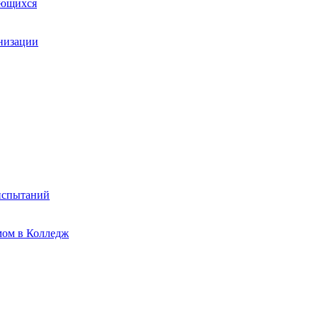
ающихся
анизации
испытаний
мом в Колледж