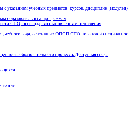
ы с указанием учебных предметов, курсов, дисциплин (модулей
мым образовательным программам
ости СПО, перевода, восстановления и отчисления
о учебного года, освоивших ОПОП СПО по каждой специально
щенность образовательного процесса. Доступная среда
ающихся
анизации