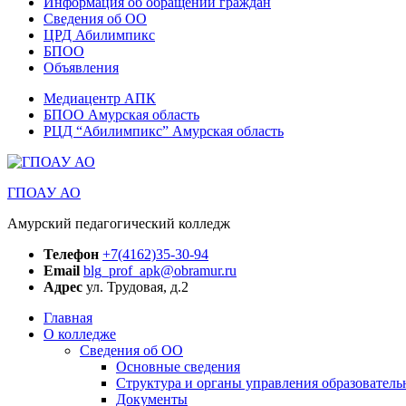
Информация об обращении граждан
Сведения об ОО
ЦРД Абилимпикс
БПОО
Объявления
Медиацентр АПК
БПОО Амурская область
РЦД “Абилимпикс” Амурская область
ГПОАУ АО
Амурский педагогический колледж
Телефон
+7(4162)35-30-94
Email
blg_prof_apk@obramur.ru
Адрес
ул. Трудовая, д.2
Главная
О колледже
Сведения об ОО
Основные сведения
Структура и органы управления образователь
Документы