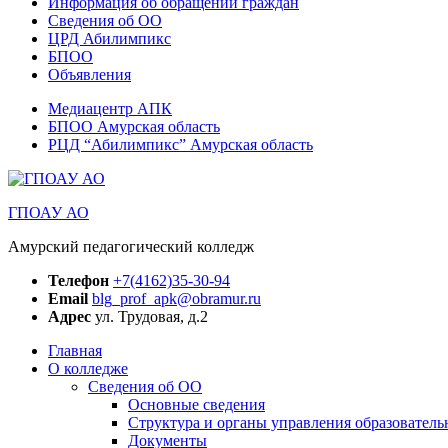
Информация об обращении граждан
Сведения об ОО
ЦРД Абилимпикс
БПОО
Объявления
Медиацентр АПК
БПОО Амурская область
РЦД “Абилимпикс” Амурская область
ГПОАУ АО
Амурский педагогический колледж
Телефон
+7(4162)35-30-94
Email
blg_prof_apk@obramur.ru
Адрес
ул. Трудовая, д.2
Главная
О колледже
Сведения об ОО
Основные сведения
Структура и органы управления образователь
Документы