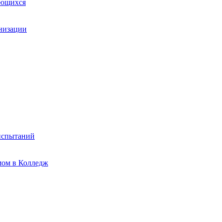
ающихся
анизации
испытаний
мом в Колледж