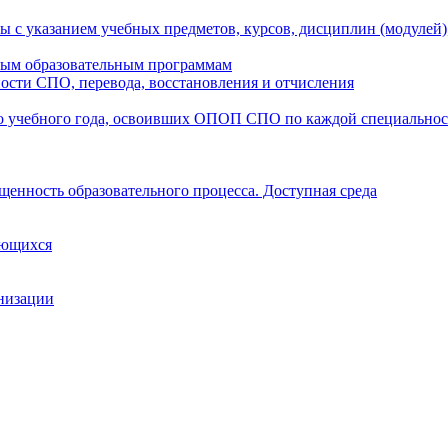
ы с указанием учебных предметов, курсов, дисциплин (модулей
мым образовательным программам
ости СПО, перевода, восстановления и отчисления
о учебного года, освоивших ОПОП СПО по каждой специально
щенность образовательного процесса. Доступная среда
ающихся
анизации