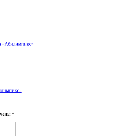
та «Абилимпикс»
билимпикс»
ечены
*