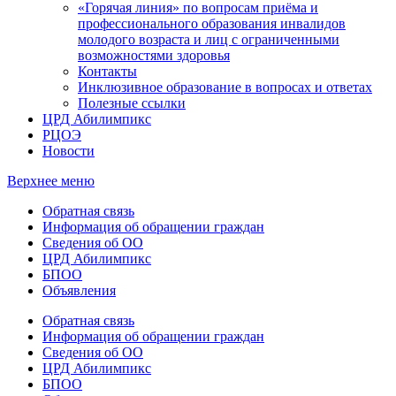
«Горячая линия» по вопросам приёма и
профессионального образования инвалидов
молодого возраста и лиц с ограниченными
возможностями здоровья
Контакты
Инклюзивное образование в вопросах и ответах
Полезные ссылки
ЦРД Абилимпикс
РЦОЭ
Новости
Верхнее меню
Обратная связь
Информация об обращении граждан
Сведения об ОО
ЦРД Абилимпикс
БПОО
Объявления
Обратная связь
Информация об обращении граждан
Сведения об ОО
ЦРД Абилимпикс
БПОО