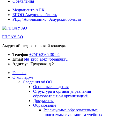
Объявления
Медиацентр АПК
БПОО Амурская область
РЦД “Абилимпикс” Амурская область
ГПОАУ АО
Амурский педагогический колледж
Телефон
+7(4162)35-30-94
Email
blg_prof_apk@obramur.ru
Адрес
ул. Трудовая, д.2
Главная
О колледже
Сведения об ОО
Основные сведения
Структура и органы управления
образовательной организацией
Документы
Образование
Реализуемые образовательные
программы с указанием учебных