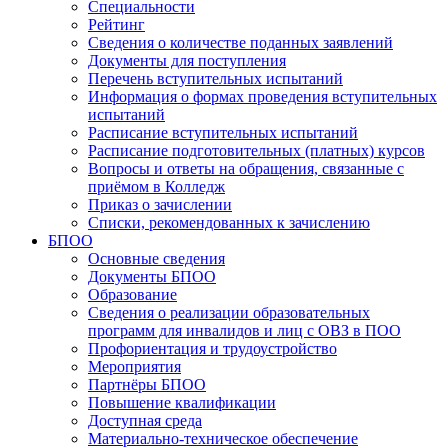
Специальности
Рейтинг
Сведения о количестве поданных заявлений
Документы для поступления
Перечень вступительных испытаний
Информация о формах проведения вступительных
испытаний
Расписание вступительных испытаний
Расписание подготовительных (платных) курсов
Вопросы и ответы на обращения, связанные с
приёмом в Колледж
Приказ о зачислении
Списки, рекомендованных к зачислению
БПОО
Основные сведения
Документы БПОО
Образование
Сведения о реализации образовательных
программ для инвалидов и лиц с ОВЗ в ПОО
Профориентация и трудоустройство
Мероприятия
Партнёры БПОО
Повышение квалификации
Доступная среда
Материально-техническое обеспечение