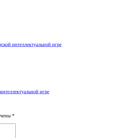
дской интеллектуальной игре
 интеллектуальной игре
ечены
*