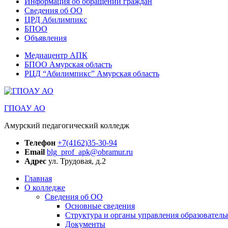
Информация об обращении граждан
Сведения об ОО
ЦРД Абилимпикс
БПОО
Объявления
Медиацентр АПК
БПОО Амурская область
РЦД “Абилимпикс” Амурская область
ГПОАУ АО
Амурский педагогический колледж
Телефон
+7(4162)35-30-94
Email
blg_prof_apk@obramur.ru
Адрес
ул. Трудовая, д.2
Главная
О колледже
Сведения об ОО
Основные сведения
Структура и органы управления образователь
Документы