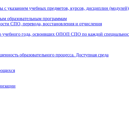
ы с указанием учебных предметов, курсов, дисциплин (модулей
мым образовательным программам
ости СПО, перевода, восстановления и отчисления
о учебного года, освоивших ОПОП СПО по каждой специально
щенность образовательного процесса. Доступная среда
ающихся
анизации