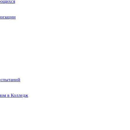
ающихся
анизации
испытаний
мом в Колледж