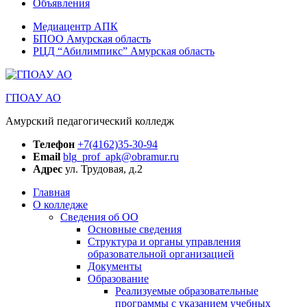
Объявления
Медиацентр АПК
БПОО Амурская область
РЦД “Абилимпикс” Амурская область
ГПОАУ АО
Амурский педагогический колледж
Телефон
+7(4162)35-30-94
Email
blg_prof_apk@obramur.ru
Адрес
ул. Трудовая, д.2
Главная
О колледже
Сведения об ОО
Основные сведения
Структура и органы управления
образовательной организацией
Документы
Образование
Реализуемые образовательные
программы с указанием учебных