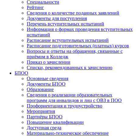
Специальности
Рейтинг
Сведения о количестве поданных заявлений
Документы для поступления
Перечень вступительных испытаний
Информация о формах проведения вступительных
испытаний
Расписание вступительных испытаний
Расписание подготовительных (платных) курсов
Вопросы и ответы на обращения, связанные с
приёмом в Колледж
Приказ о зачислении
Списки, рекомендованных к зачислению
БПОО
Основные сведения
Документы БПОО
Образование
Сведения о реализации образовательных
программ для инвалидов и лиц с ОВЗ в ПОО
Профориентация и трудоустройство
Мероприятия
Партнёры БПОО
Повышение квалификации
Доступная среда
Материально-техническое обеспечение