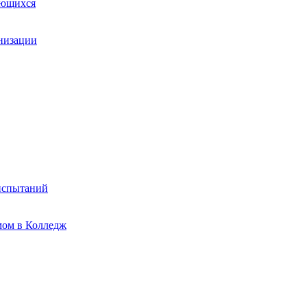
ающихся
анизации
испытаний
мом в Колледж