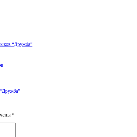
зыков “Дружба”
 “Дружба”
ечены
*