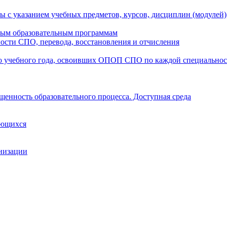
ы с указанием учебных предметов, курсов, дисциплин (модулей
мым образовательным программам
ости СПО, перевода, восстановления и отчисления
о учебного года, освоивших ОПОП СПО по каждой специально
щенность образовательного процесса. Доступная среда
ающихся
анизации