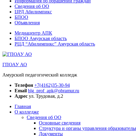
Информация об обращении граждан
Сведения об ОО
ЦРД Абилимпикс
БПОО
Объявления
Медиацентр АПК
БПОО Амурская область
РЦД “Абилимпикс” Амурская область
ГПОАУ АО
Амурский педагогический колледж
Телефон
+7(4162)35-30-94
Email
blg_prof_apk@obramur.ru
Адрес
ул. Трудовая, д.2
Главная
О колледже
Сведения об ОО
Основные сведения
Структура и органы управления образователь
Документы