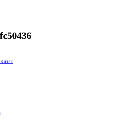
fc50436
 Китая
я