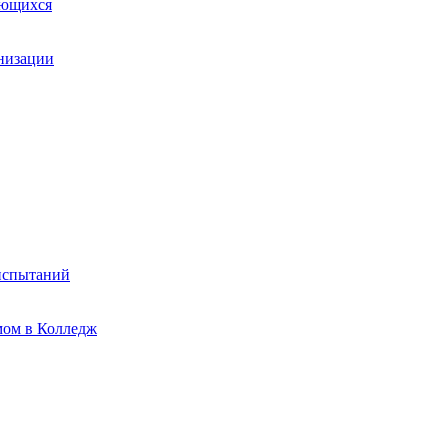
ающихся
анизации
испытаний
мом в Колледж