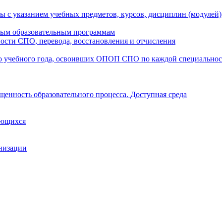
ы с указанием учебных предметов, курсов, дисциплин (модулей
мым образовательным программам
ости СПО, перевода, восстановления и отчисления
о учебного года, освоивших ОПОП СПО по каждой специально
щенность образовательного процесса. Доступная среда
ающихся
анизации