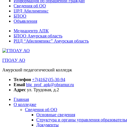
Информация об обращении граждан
Сведения об ОО
ЦРД Абилимпикс
БПОО
Объявления
Медиацентр АПК
БПОО Амурская область
РЦД “Абилимпикс” Амурская область
ГПОАУ АО
Амурский педагогический колледж
Телефон
+7(4162)35-30-94
Email
blg_prof_apk@obramur.ru
Адрес
ул. Трудовая, д.2
Главная
О колледже
Сведения об ОО
Основные сведения
Структура и органы управления образователь
Документы