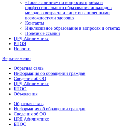
«Горячая линия» по вопросам приёма и
профессионального образования инвалидов
молодого возраста и лиц с ограниченными
возможностями здоровья
Контакты
Инклюзивное образование в вопросах и ответах
Полезные ссылки
ЦРД Абилимпикс
РЦОЭ
Новости
Верхнее меню
Обратная связь
Информация об обращении граждан
Сведения об ОО
ЦРД Абилимпикс
БПОО
Объявления
Обратная связь
Информация об обращении граждан
Сведения об ОО
ЦРД Абилимпикс
БПОО