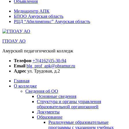
Объявления
Медиацентр АПК
БПОО Амурская область
РЦД “Абилимпикс” Амурская область
ГПОАУ АО
Амурский педагогический колледж
Телефон
+7(4162)35-30-94
Email
blg_prof_apk@obramur.ru
Адрес
ул. Трудовая, д.2
Главная
О колледже
Сведения об ОО
Основные сведения
Структура и органы управления
образовательной организацией
Документы
Образование
Реализуемые образовательные
программы с указанием учебных