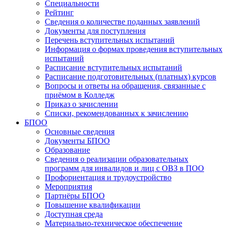
Специальности
Рейтинг
Сведения о количестве поданных заявлений
Документы для поступления
Перечень вступительных испытаний
Информация о формах проведения вступительных
испытаний
Расписание вступительных испытаний
Расписание подготовительных (платных) курсов
Вопросы и ответы на обращения, связанные с
приёмом в Колледж
Приказ о зачислении
Списки, рекомендованных к зачислению
БПОО
Основные сведения
Документы БПОО
Образование
Сведения о реализации образовательных
программ для инвалидов и лиц с ОВЗ в ПОО
Профориентация и трудоустройство
Мероприятия
Партнёры БПОО
Повышение квалификации
Доступная среда
Материально-техническое обеспечение