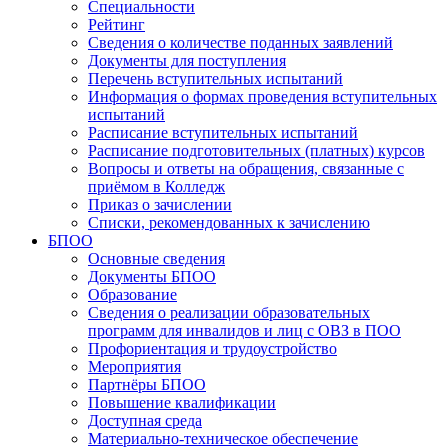
Специальности
Рейтинг
Сведения о количестве поданных заявлений
Документы для поступления
Перечень вступительных испытаний
Информация о формах проведения вступительных
испытаний
Расписание вступительных испытаний
Расписание подготовительных (платных) курсов
Вопросы и ответы на обращения, связанные с
приёмом в Колледж
Приказ о зачислении
Списки, рекомендованных к зачислению
БПОО
Основные сведения
Документы БПОО
Образование
Сведения о реализации образовательных
программ для инвалидов и лиц с ОВЗ в ПОО
Профориентация и трудоустройство
Мероприятия
Партнёры БПОО
Повышение квалификации
Доступная среда
Материально-техническое обеспечение