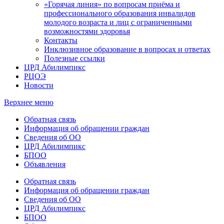
«Горячая линия» по вопросам приёма и
профессионального образования инвалидов
молодого возраста и лиц с ограниченными
возможностями здоровья
Контакты
Инклюзивное образование в вопросах и ответах
Полезные ссылки
ЦРД Абилимпикс
РЦОЭ
Новости
Верхнее меню
Обратная связь
Информация об обращении граждан
Сведения об ОО
ЦРД Абилимпикс
БПОО
Объявления
Обратная связь
Информация об обращении граждан
Сведения об ОО
ЦРД Абилимпикс
БПОО