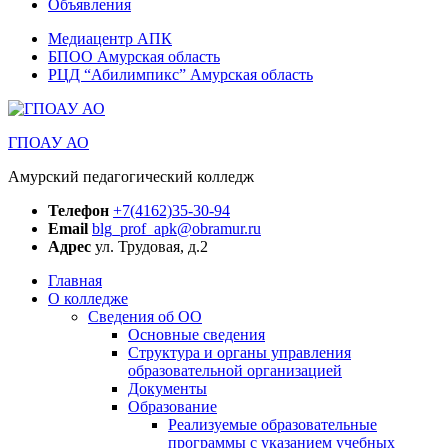
Объявления
Медиацентр АПК
БПОО Амурская область
РЦД “Абилимпикс” Амурская область
ГПОАУ АО
Амурский педагогический колледж
Телефон
+7(4162)35-30-94
Email
blg_prof_apk@obramur.ru
Адрес
ул. Трудовая, д.2
Главная
О колледже
Сведения об ОО
Основные сведения
Структура и органы управления
образовательной организацией
Документы
Образование
Реализуемые образовательные
программы с указанием учебных