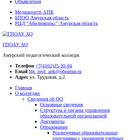
Объявления
Медиацентр АПК
БПОО Амурская область
РЦД “Абилимпикс” Амурская область
ГПОАУ АО
Амурский педагогический колледж
Телефон
+7(4162)35-30-94
Email
blg_prof_apk@obramur.ru
Адрес
ул. Трудовая, д.2
Главная
О колледже
Сведения об ОО
Основные сведения
Структура и органы управления
образовательной организацией
Документы
Образование
Реализуемые образовательные
программы с указанием учебных