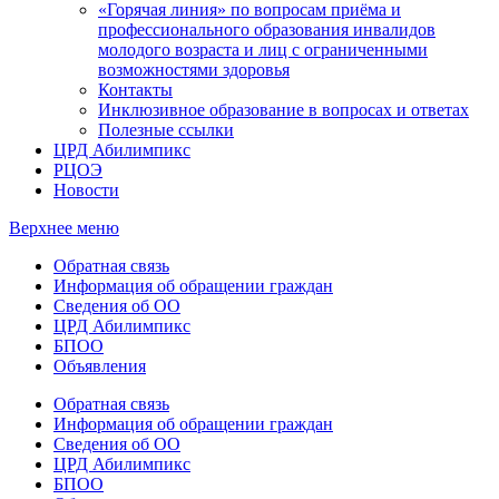
«Горячая линия» по вопросам приёма и
профессионального образования инвалидов
молодого возраста и лиц с ограниченными
возможностями здоровья
Контакты
Инклюзивное образование в вопросах и ответах
Полезные ссылки
ЦРД Абилимпикс
РЦОЭ
Новости
Верхнее меню
Обратная связь
Информация об обращении граждан
Сведения об ОО
ЦРД Абилимпикс
БПОО
Объявления
Обратная связь
Информация об обращении граждан
Сведения об ОО
ЦРД Абилимпикс
БПОО