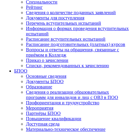
Специальности
Рейтинг
Сведения о количестве поданных заявлений
Документы для поступления
Перечень вступительных испытаний
Информация о формах проведения вступительных
испытаний
Расписание вступительных испытаний
Расписание подготовительных (платных) курсов
Вопросы и ответы на обращения, связанные с
приёмом в Колледж
Приказ о зачислении
Списки, рекомендованных к зачислению
БПОО
Основные сведения
Документы БПОО
Образование
Сведения о реализации образовательных
программ для инвалидов и лиц с ОВЗ в ПОО
Профориентация и трудоустройство
Мероприятия
Партнёры БПОО
Повышение квалификации
Доступная среда
Материально-техническое обеспечение