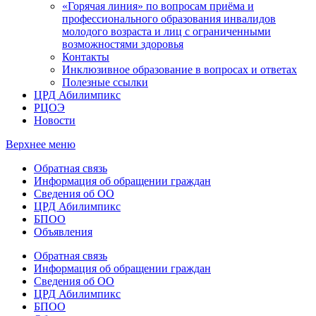
«Горячая линия» по вопросам приёма и
профессионального образования инвалидов
молодого возраста и лиц с ограниченными
возможностями здоровья
Контакты
Инклюзивное образование в вопросах и ответах
Полезные ссылки
ЦРД Абилимпикс
РЦОЭ
Новости
Верхнее меню
Обратная связь
Информация об обращении граждан
Сведения об ОО
ЦРД Абилимпикс
БПОО
Объявления
Обратная связь
Информация об обращении граждан
Сведения об ОО
ЦРД Абилимпикс
БПОО