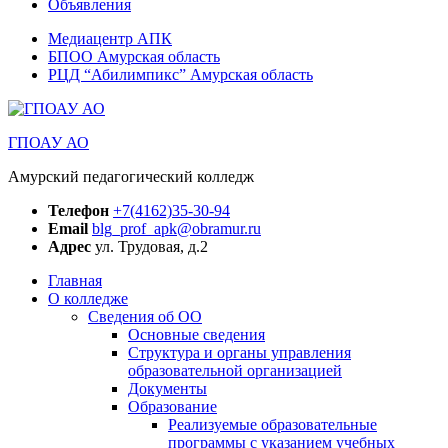
Объявления
Медиацентр АПК
БПОО Амурская область
РЦД “Абилимпикс” Амурская область
ГПОАУ АО
Амурский педагогический колледж
Телефон
+7(4162)35-30-94
Email
blg_prof_apk@obramur.ru
Адрес
ул. Трудовая, д.2
Главная
О колледже
Сведения об ОО
Основные сведения
Структура и органы управления
образовательной организацией
Документы
Образование
Реализуемые образовательные
программы с указанием учебных