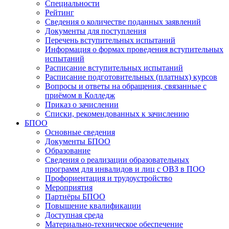
Специальности
Рейтинг
Сведения о количестве поданных заявлений
Документы для поступления
Перечень вступительных испытаний
Информация о формах проведения вступительных
испытаний
Расписание вступительных испытаний
Расписание подготовительных (платных) курсов
Вопросы и ответы на обращения, связанные с
приёмом в Колледж
Приказ о зачислении
Списки, рекомендованных к зачислению
БПОО
Основные сведения
Документы БПОО
Образование
Сведения о реализации образовательных
программ для инвалидов и лиц с ОВЗ в ПОО
Профориентация и трудоустройство
Мероприятия
Партнёры БПОО
Повышение квалификации
Доступная среда
Материально-техническое обеспечение