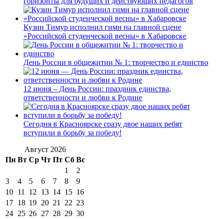
горизонты для будущих и действующих педагогов
Кузин Тимур исполнил гимн на главной сцене
«Российской студенческой весны» в Хабаровске
День России в общежитии № 1: творчество и единство
12 июня – День России: праздник единства,
ответственности и любви к Родине
Сегодня в Красноярске сразу двое наших ребят
вступили в борьбу за победу!
Август 2026
Пн
Вт
Ср
Чт
Пт
Сб
Вс
1
2
3
4
5
6
7
8
9
10
11
12
13
14
15
16
17
18
19
20
21
22
23
24
25
26
27
28
29
30