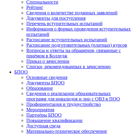
Специальности
Рейтинг
Сведения о количестве поданных заявлений
Документы для поступления
Перечень вступительных испытаний
Информация о формах проведения вступительных
испытаний
Расписание вступительных испытаний
Расписание подготовительных (платных) курсов
Вопросы и ответы на обращения, связанные с
приёмом в Колледж
Приказ о зачислении
Списки, рекомендованных к зачислению
БПОО
Основные сведения
Документы БПОО
Образование
Сведения о реализации образовательных
программ для инвалидов и лиц с ОВЗ в ПОО
Профориентация и трудоустройство
Мероприятия
Партнёры БПОО
Повышение квалификации
Доступная среда
Материально-техническое обеспечение