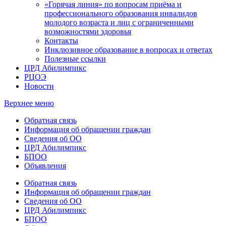
«Горячая линия» по вопросам приёма и
профессионального образования инвалидов
молодого возраста и лиц с ограниченными
возможностями здоровья
Контакты
Инклюзивное образование в вопросах и ответах
Полезные ссылки
ЦРД Абилимпикс
РЦОЭ
Новости
Верхнее меню
Обратная связь
Информация об обращении граждан
Сведения об ОО
ЦРД Абилимпикс
БПОО
Объявления
Обратная связь
Информация об обращении граждан
Сведения об ОО
ЦРД Абилимпикс
БПОО