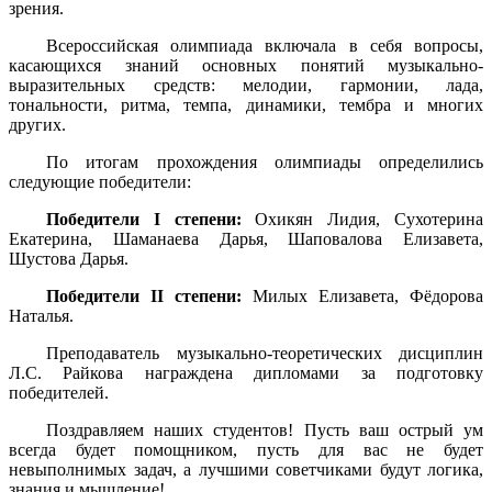
зрения.
Всероссийская олимпиада включала в себя вопросы,
касающихся знаний основных понятий музыкально-
выразительных средств: мелодии, гармонии, лада,
тональности, ритма, темпа, динамики, тембра и многих
других.
По итогам прохождения олимпиады определились
следующие победители:
Победители I степени:
Охикян Лидия, Сухотерина
Екатерина, Шаманаева Дарья, Шаповалова Елизавета,
Шустова Дарья.
Победители II степени:
Милых Елизавета, Фёдорова
Наталья.
Преподаватель музыкально-теоретических дисциплин
Л.С. Райкова награждена дипломами за подготовку
победителей.
Поздравляем наших студентов! Пусть ваш острый ум
всегда будет помощником, пусть для вас не будет
невыполнимых задач, а лучшими советчиками будут логика,
знания и мышление!