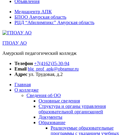
Объявления
Медиацентр АПК
БПОО Амурская область
РЦД “Абилимпикс” Амурская область
ГПОАУ АО
Амурский педагогический колледж
Телефон
+7(4162)35-30-94
Email
blg_prof_apk@obramur.ru
Адрес
ул. Трудовая, д.2
Главная
О колледже
Сведения об ОО
Основные сведения
Структура и органы управления
образовательной организацией
Документы
Образование
Реализуемые образовательные
программы с указанием учебных