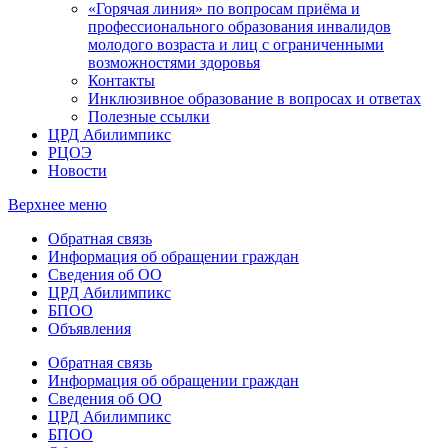
«Горячая линия» по вопросам приёма и
профессионального образования инвалидов
молодого возраста и лиц с ограниченными
возможностями здоровья
Контакты
Инклюзивное образование в вопросах и ответах
Полезные ссылки
ЦРД Абилимпикс
РЦОЭ
Новости
Верхнее меню
Обратная связь
Информация об обращении граждан
Сведения об ОО
ЦРД Абилимпикс
БПОО
Объявления
Обратная связь
Информация об обращении граждан
Сведения об ОО
ЦРД Абилимпикс
БПОО