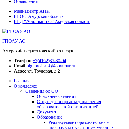
Объявления
Медиацентр АПК
БПОО Амурская область
РЦД “Абилимпикс” Амурская область
ГПОАУ АО
Амурский педагогический колледж
Телефон
+7(4162)35-30-94
Email
blg_prof_apk@obramur.ru
Адрес
ул. Трудовая, д.2
Главная
О колледже
Сведения об ОО
Основные сведения
Структура и органы управления
образовательной организацией
Документы
Образование
Реализуемые образовательные
программы с указанием учебных