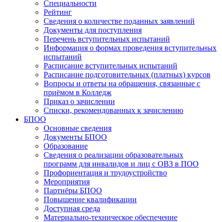
Специальности
Рейтинг
Сведения о количестве поданных заявлений
Документы для поступления
Перечень вступительных испытаний
Информация о формах проведения вступительных
испытаний
Расписание вступительных испытаний
Расписание подготовительных (платных) курсов
Вопросы и ответы на обращения, связанные с
приёмом в Колледж
Приказ о зачислении
Списки, рекомендованных к зачислению
БПОО
Основные сведения
Документы БПОО
Образование
Сведения о реализации образовательных
программ для инвалидов и лиц с ОВЗ в ПОО
Профориентация и трудоустройство
Мероприятия
Партнёры БПОО
Повышение квалификации
Доступная среда
Материально-техническое обеспечение