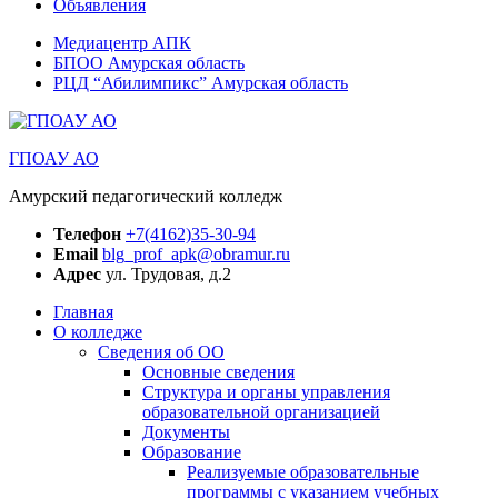
Объявления
Медиацентр АПК
БПОО Амурская область
РЦД “Абилимпикс” Амурская область
ГПОАУ АО
Амурский педагогический колледж
Телефон
+7(4162)35-30-94
Email
blg_prof_apk@obramur.ru
Адрес
ул. Трудовая, д.2
Главная
О колледже
Сведения об ОО
Основные сведения
Структура и органы управления
образовательной организацией
Документы
Образование
Реализуемые образовательные
программы с указанием учебных