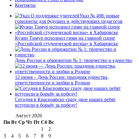
Контакты
Указ № 498: новые
горизонты для будущих и действующих педагогов
Кузин Тимур исполнил гимн на главной сцене
«Российской студенческой весны» в Хабаровске
День России в общежитии № 1: творчество и единство
12 июня – День России: праздник единства,
ответственности и любви к Родине
Сегодня в Красноярске сразу двое наших ребят
вступили в борьбу за победу!
Август 2026
Пн
Вт
Ср
Чт
Пт
Сб
Вс
1
2
3
4
5
6
7
8
9