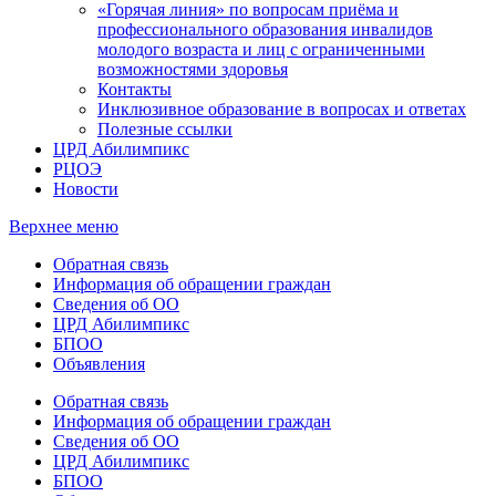
«Горячая линия» по вопросам приёма и
профессионального образования инвалидов
молодого возраста и лиц с ограниченными
возможностями здоровья
Контакты
Инклюзивное образование в вопросах и ответах
Полезные ссылки
ЦРД Абилимпикс
РЦОЭ
Новости
Верхнее меню
Обратная связь
Информация об обращении граждан
Сведения об ОО
ЦРД Абилимпикс
БПОО
Объявления
Обратная связь
Информация об обращении граждан
Сведения об ОО
ЦРД Абилимпикс
БПОО