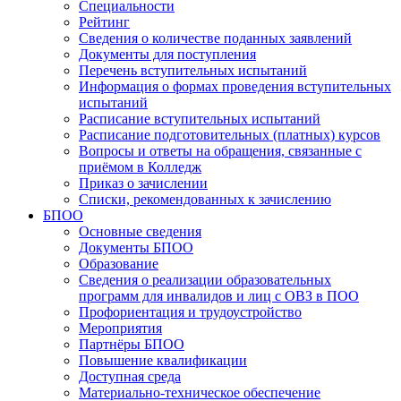
Специальности
Рейтинг
Сведения о количестве поданных заявлений
Документы для поступления
Перечень вступительных испытаний
Информация о формах проведения вступительных
испытаний
Расписание вступительных испытаний
Расписание подготовительных (платных) курсов
Вопросы и ответы на обращения, связанные с
приёмом в Колледж
Приказ о зачислении
Списки, рекомендованных к зачислению
БПОО
Основные сведения
Документы БПОО
Образование
Сведения о реализации образовательных
программ для инвалидов и лиц с ОВЗ в ПОО
Профориентация и трудоустройство
Мероприятия
Партнёры БПОО
Повышение квалификации
Доступная среда
Материально-техническое обеспечение