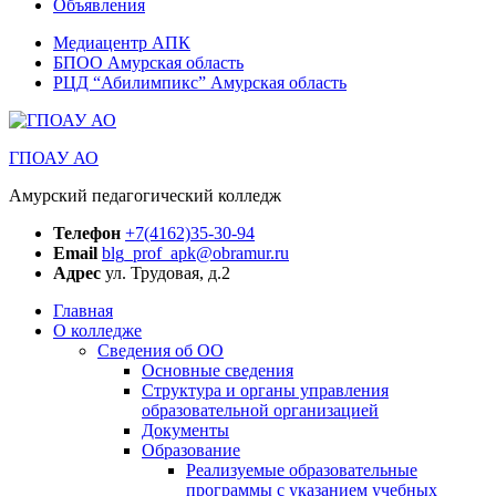
Объявления
Медиацентр АПК
БПОО Амурская область
РЦД “Абилимпикс” Амурская область
ГПОАУ АО
Амурский педагогический колледж
Телефон
+7(4162)35-30-94
Email
blg_prof_apk@obramur.ru
Адрес
ул. Трудовая, д.2
Главная
О колледже
Сведения об ОО
Основные сведения
Структура и органы управления
образовательной организацией
Документы
Образование
Реализуемые образовательные
программы с указанием учебных