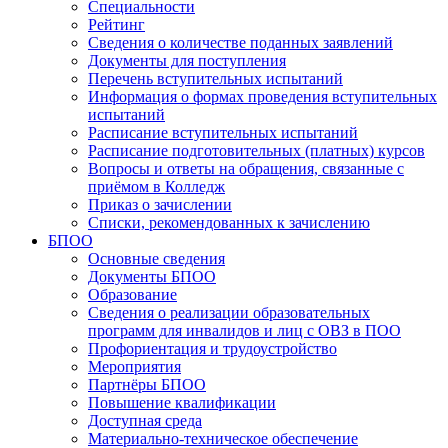
Специальности
Рейтинг
Сведения о количестве поданных заявлений
Документы для поступления
Перечень вступительных испытаний
Информация о формах проведения вступительных
испытаний
Расписание вступительных испытаний
Расписание подготовительных (платных) курсов
Вопросы и ответы на обращения, связанные с
приёмом в Колледж
Приказ о зачислении
Списки, рекомендованных к зачислению
БПОО
Основные сведения
Документы БПОО
Образование
Сведения о реализации образовательных
программ для инвалидов и лиц с ОВЗ в ПОО
Профориентация и трудоустройство
Мероприятия
Партнёры БПОО
Повышение квалификации
Доступная среда
Материально-техническое обеспечение