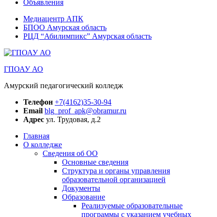
Объявления
Медиацентр АПК
БПОО Амурская область
РЦД “Абилимпикс” Амурская область
ГПОАУ АО
Амурский педагогический колледж
Телефон
+7(4162)35-30-94
Email
blg_prof_apk@obramur.ru
Адрес
ул. Трудовая, д.2
Главная
О колледже
Сведения об ОО
Основные сведения
Структура и органы управления
образовательной организацией
Документы
Образование
Реализуемые образовательные
программы с указанием учебных