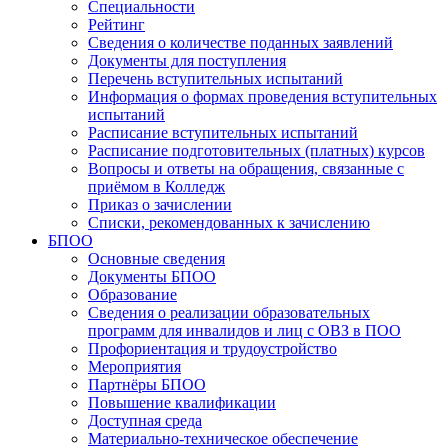
Специальности
Рейтинг
Сведения о количестве поданных заявлений
Документы для поступления
Перечень вступительных испытаний
Информация о формах проведения вступительных
испытаний
Расписание вступительных испытаний
Расписание подготовительных (платных) курсов
Вопросы и ответы на обращения, связанные с
приёмом в Колледж
Приказ о зачислении
Списки, рекомендованных к зачислению
БПОО
Основные сведения
Документы БПОО
Образование
Сведения о реализации образовательных
программ для инвалидов и лиц с ОВЗ в ПОО
Профориентация и трудоустройство
Мероприятия
Партнёры БПОО
Повышение квалификации
Доступная среда
Материально-техническое обеспечение