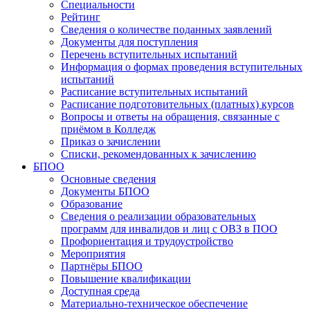
Специальности
Рейтинг
Сведения о количестве поданных заявлений
Документы для поступления
Перечень вступительных испытаний
Информация о формах проведения вступительных
испытаний
Расписание вступительных испытаний
Расписание подготовительных (платных) курсов
Вопросы и ответы на обращения, связанные с
приёмом в Колледж
Приказ о зачислении
Списки, рекомендованных к зачислению
БПОО
Основные сведения
Документы БПОО
Образование
Сведения о реализации образовательных
программ для инвалидов и лиц с ОВЗ в ПОО
Профориентация и трудоустройство
Мероприятия
Партнёры БПОО
Повышение квалификации
Доступная среда
Материально-техническое обеспечение