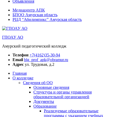
Объявления
Медиацентр АПК
БПОО Амурская область
РЦД “Абилимпикс” Амурская область
ГПОАУ АО
Амурский педагогический колледж
Телефон
+7(4162)35-30-94
Email
blg_prof_apk@obramur.ru
Адрес
ул. Трудовая, д.2
Главная
О колледже
Сведения об ОО
Основные сведения
Структура и органы управления
образовательной организацией
Документы
Образование
Реализуемые образовательные
программы с указанием учебных