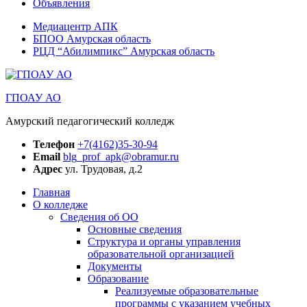
Объявления
Медиацентр АПК
БПОО Амурская область
РЦД “Абилимпикс” Амурская область
ГПОАУ АО
Амурский педагогический колледж
Телефон
+7(4162)35-30-94
Email
blg_prof_apk@obramur.ru
Адрес
ул. Трудовая, д.2
Главная
О колледже
Сведения об ОО
Основные сведения
Структура и органы управления
образовательной организацией
Документы
Образование
Реализуемые образовательные
программы с указанием учебных