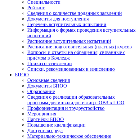
Специальности
Рейтинг
Сведения о количестве поданных заявлений
Документы для поступления
Перечень вступительных испытаний
Информация о формах проведения вступительных
испытаний
Расписание вступительных испытаний
Расписание подготовительных (платных) курсов
Вопросы и ответы на обращения, связанные с
приёмом в Колледж
Приказ о зачислении
Списки, рекомендованных к зачислению
БПОО
Основные сведения
Документы БПОО
Образование
Сведения о реализации образовательных
программ для инвалидов и лиц с ОВЗ в ПОО
Профориентация и трудоустройство
Мероприятия
Партнёры БПОО
Повышение квалификации
Доступная среда
Материально-техническое обеспечение