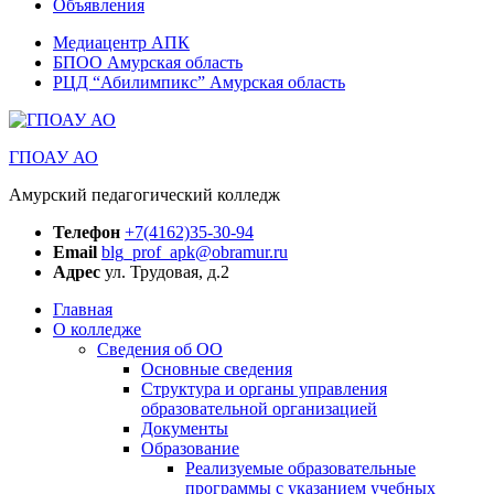
Объявления
Медиацентр АПК
БПОО Амурская область
РЦД “Абилимпикс” Амурская область
ГПОАУ АО
Амурский педагогический колледж
Телефон
+7(4162)35-30-94
Email
blg_prof_apk@obramur.ru
Адрес
ул. Трудовая, д.2
Главная
О колледже
Сведения об ОО
Основные сведения
Структура и органы управления
образовательной организацией
Документы
Образование
Реализуемые образовательные
программы с указанием учебных