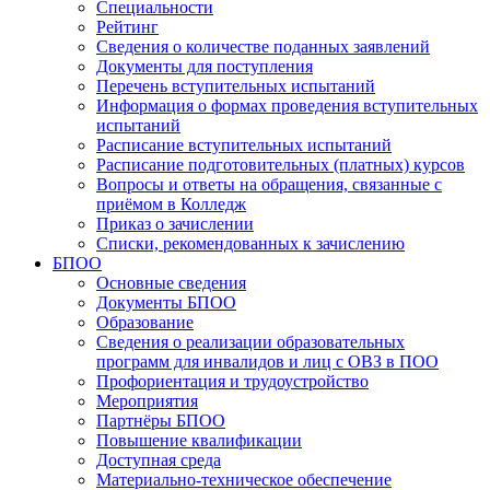
Специальности
Рейтинг
Сведения о количестве поданных заявлений
Документы для поступления
Перечень вступительных испытаний
Информация о формах проведения вступительных
испытаний
Расписание вступительных испытаний
Расписание подготовительных (платных) курсов
Вопросы и ответы на обращения, связанные с
приёмом в Колледж
Приказ о зачислении
Списки, рекомендованных к зачислению
БПОО
Основные сведения
Документы БПОО
Образование
Сведения о реализации образовательных
программ для инвалидов и лиц с ОВЗ в ПОО
Профориентация и трудоустройство
Мероприятия
Партнёры БПОО
Повышение квалификации
Доступная среда
Материально-техническое обеспечение