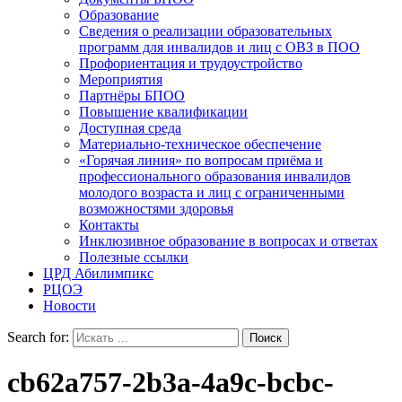
Образование
Сведения о реализации образовательных
программ для инвалидов и лиц с ОВЗ в ПОО
Профориентация и трудоустройство
Мероприятия
Партнёры БПОО
Повышение квалификации
Доступная среда
Материально-техническое обеспечение
«Горячая линия» по вопросам приёма и
профессионального образования инвалидов
молодого возраста и лиц с ограниченными
возможностями здоровья
Контакты
Инклюзивное образование в вопросах и ответах
Полезные ссылки
ЦРД Абилимпикс
РЦОЭ
Новости
Search for:
cb62a757-2b3a-4a9c-bcbc-