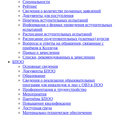
Специальности
Рейтинг
Сведения о количестве поданных заявлений
Документы для поступления
Перечень вступительных испытаний
Информация о формах проведения вступительных
испытаний
Расписание вступительных испытаний
Расписание подготовительных (платных) курсов
Вопросы и ответы на обращения, связанные с
приёмом в Колледж
Приказ о зачислении
Списки, рекомендованных к зачислению
БПОО
Основные сведения
Документы БПОО
Образование
Сведения о реализации образовательных
программ для инвалидов и лиц с ОВЗ в ПОО
Профориентация и трудоустройство
Мероприятия
Партнёры БПОО
Повышение квалификации
Доступная среда
Материально-техническое обеспечение