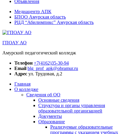
Объявления
Медиацентр АПК
БПОО Амурская область
РЦД “Абилимпикс” Амурская область
ГПОАУ АО
Амурский педагогический колледж
Телефон
+7(4162)35-30-94
Email
blg_prof_apk@obramur.ru
Адрес
ул. Трудовая, д.2
Главная
О колледже
Сведения об ОО
Основные сведения
Структура и органы управления
образовательной организацией
Документы
Образование
Реализуемые образовательные
программы с указанием учебных