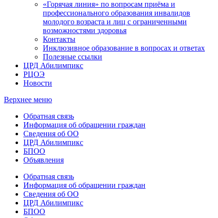
«Горячая линия» по вопросам приёма и
профессионального образования инвалидов
молодого возраста и лиц с ограниченными
возможностями здоровья
Контакты
Инклюзивное образование в вопросах и ответах
Полезные ссылки
ЦРД Абилимпикс
РЦОЭ
Новости
Верхнее меню
Обратная связь
Информация об обращении граждан
Сведения об ОО
ЦРД Абилимпикс
БПОО
Объявления
Обратная связь
Информация об обращении граждан
Сведения об ОО
ЦРД Абилимпикс
БПОО