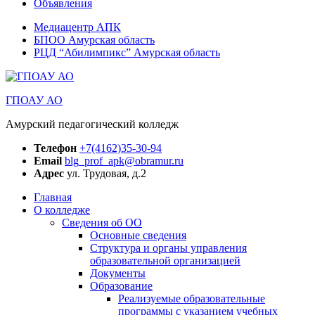
Объявления
Медиацентр АПК
БПОО Амурская область
РЦД “Абилимпикс” Амурская область
ГПОАУ АО
Амурский педагогический колледж
Телефон
+7(4162)35-30-94
Email
blg_prof_apk@obramur.ru
Адрес
ул. Трудовая, д.2
Главная
О колледже
Сведения об ОО
Основные сведения
Структура и органы управления
образовательной организацией
Документы
Образование
Реализуемые образовательные
программы с указанием учебных