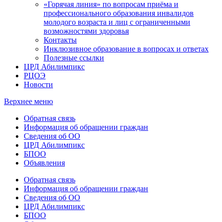
«Горячая линия» по вопросам приёма и
профессионального образования инвалидов
молодого возраста и лиц с ограниченными
возможностями здоровья
Контакты
Инклюзивное образование в вопросах и ответах
Полезные ссылки
ЦРД Абилимпикс
РЦОЭ
Новости
Верхнее меню
Обратная связь
Информация об обращении граждан
Сведения об ОО
ЦРД Абилимпикс
БПОО
Объявления
Обратная связь
Информация об обращении граждан
Сведения об ОО
ЦРД Абилимпикс
БПОО