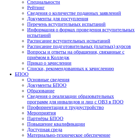
Специальности
Рейтинг
Сведения о количестве поданных заявлений
Документы для поступления
Перечень вступительных испытаний
Информация о формах проведения вступительных
испытаний
Расписание вступительных испытаний
Расписание подготовительных (платных) курсов
Вопросы и ответы на обращения, связанные с
приёмом в Колледж
Приказ о зачислении
Списки, рекомендованных к зачислению
БПОО
Основные сведения
Документы БПОО
Образование
Сведения о реализации образовательных
программ для инвалидов и лиц с ОВЗ в ПОО
Профориентация и трудоустройство
Мероприятия
Партнёры БПОО
Повышение квалификации
Доступная среда
Материально-техническое обеспечение