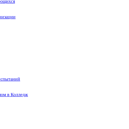
ающихся
анизации
испытаний
мом в Колледж