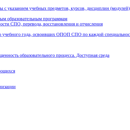
ы с указанием учебных предметов, курсов, дисциплин (модулей
мым образовательным программам
ости СПО, перевода, восстановления и отчисления
о учебного года, освоивших ОПОП СПО по каждой специально
щенность образовательного процесса. Доступная среда
ающихся
анизации