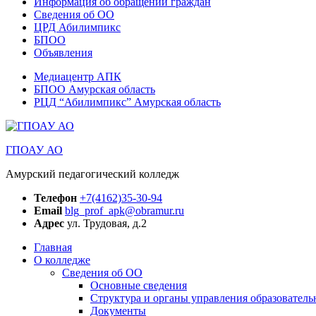
Информация об обращении граждан
Сведения об ОО
ЦРД Абилимпикс
БПОО
Объявления
Медиацентр АПК
БПОО Амурская область
РЦД “Абилимпикс” Амурская область
ГПОАУ АО
Амурский педагогический колледж
Телефон
+7(4162)35-30-94
Email
blg_prof_apk@obramur.ru
Адрес
ул. Трудовая, д.2
Главная
О колледже
Сведения об ОО
Основные сведения
Структура и органы управления образователь
Документы