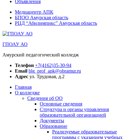
Объявления
Медиацентр АПК
БПОО Амурская область
РЦД “Абилимпикс” Амурская область
ГПОАУ АО
Амурский педагогический колледж
Телефон
+7(4162)35-30-94
Email
blg_prof_apk@obramur.ru
Адрес
ул. Трудовая, д.2
Главная
О колледже
Сведения об ОО
Основные сведения
Структура и органы управления
образовательной организацией
Документы
Образование
Реализуемые образовательные
программы с указанием учебных