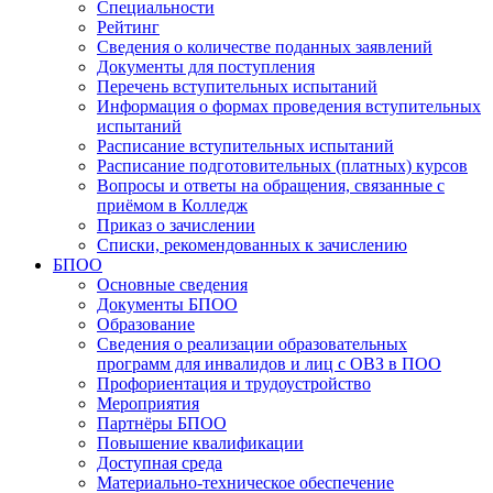
Специальности
Рейтинг
Сведения о количестве поданных заявлений
Документы для поступления
Перечень вступительных испытаний
Информация о формах проведения вступительных
испытаний
Расписание вступительных испытаний
Расписание подготовительных (платных) курсов
Вопросы и ответы на обращения, связанные с
приёмом в Колледж
Приказ о зачислении
Списки, рекомендованных к зачислению
БПОО
Основные сведения
Документы БПОО
Образование
Сведения о реализации образовательных
программ для инвалидов и лиц с ОВЗ в ПОО
Профориентация и трудоустройство
Мероприятия
Партнёры БПОО
Повышение квалификации
Доступная среда
Материально-техническое обеспечение