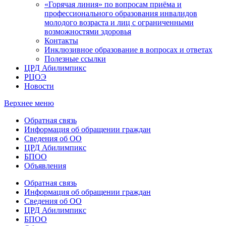
«Горячая линия» по вопросам приёма и
профессионального образования инвалидов
молодого возраста и лиц с ограниченными
возможностями здоровья
Контакты
Инклюзивное образование в вопросах и ответах
Полезные ссылки
ЦРД Абилимпикс
РЦОЭ
Новости
Верхнее меню
Обратная связь
Информация об обращении граждан
Сведения об ОО
ЦРД Абилимпикс
БПОО
Объявления
Обратная связь
Информация об обращении граждан
Сведения об ОО
ЦРД Абилимпикс
БПОО