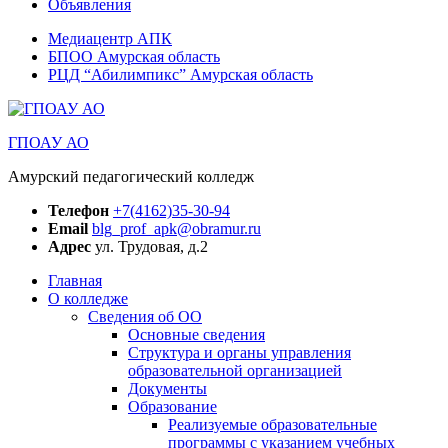
Объявления
Медиацентр АПК
БПОО Амурская область
РЦД “Абилимпикс” Амурская область
ГПОАУ АО
Амурский педагогический колледж
Телефон
+7(4162)35-30-94
Email
blg_prof_apk@obramur.ru
Адрес
ул. Трудовая, д.2
Главная
О колледже
Сведения об ОО
Основные сведения
Структура и органы управления
образовательной организацией
Документы
Образование
Реализуемые образовательные
программы с указанием учебных