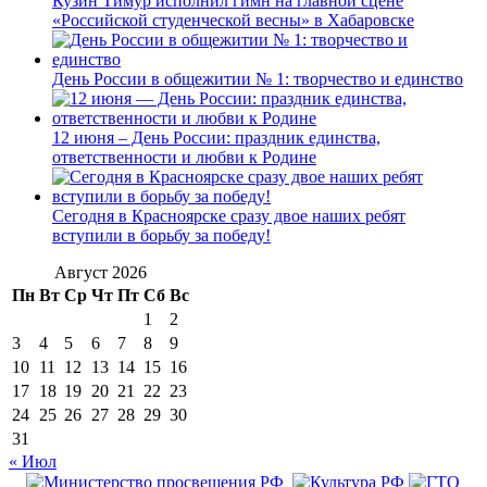
Кузин Тимур исполнил гимн на главной сцене
«Российской студенческой весны» в Хабаровске
День России в общежитии № 1: творчество и единство
12 июня – День России: праздник единства,
ответственности и любви к Родине
Сегодня в Красноярске сразу двое наших ребят
вступили в борьбу за победу!
Август 2026
Пн
Вт
Ср
Чт
Пт
Сб
Вс
1
2
3
4
5
6
7
8
9
10
11
12
13
14
15
16
17
18
19
20
21
22
23
24
25
26
27
28
29
30
31
« Июл