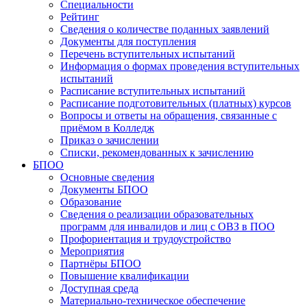
Специальности
Рейтинг
Сведения о количестве поданных заявлений
Документы для поступления
Перечень вступительных испытаний
Информация о формах проведения вступительных
испытаний
Расписание вступительных испытаний
Расписание подготовительных (платных) курсов
Вопросы и ответы на обращения, связанные с
приёмом в Колледж
Приказ о зачислении
Списки, рекомендованных к зачислению
БПОО
Основные сведения
Документы БПОО
Образование
Сведения о реализации образовательных
программ для инвалидов и лиц с ОВЗ в ПОО
Профориентация и трудоустройство
Мероприятия
Партнёры БПОО
Повышение квалификации
Доступная среда
Материально-техническое обеспечение