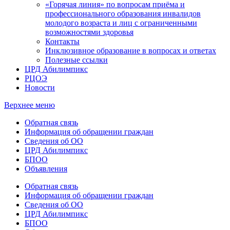
«Горячая линия» по вопросам приёма и
профессионального образования инвалидов
молодого возраста и лиц с ограниченными
возможностями здоровья
Контакты
Инклюзивное образование в вопросах и ответах
Полезные ссылки
ЦРД Абилимпикс
РЦОЭ
Новости
Верхнее меню
Обратная связь
Информация об обращении граждан
Сведения об ОО
ЦРД Абилимпикс
БПОО
Объявления
Обратная связь
Информация об обращении граждан
Сведения об ОО
ЦРД Абилимпикс
БПОО