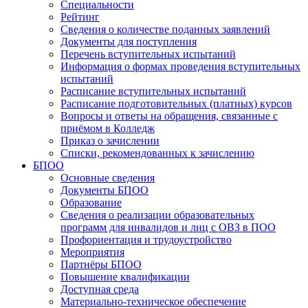
Специальности
Рейтинг
Сведения о количестве поданных заявлений
Документы для поступления
Перечень вступительных испытаний
Информация о формах проведения вступительных
испытаний
Расписание вступительных испытаний
Расписание подготовительных (платных) курсов
Вопросы и ответы на обращения, связанные с
приёмом в Колледж
Приказ о зачислении
Списки, рекомендованных к зачислению
БПОО
Основные сведения
Документы БПОО
Образование
Сведения о реализации образовательных
программ для инвалидов и лиц с ОВЗ в ПОО
Профориентация и трудоустройство
Мероприятия
Партнёры БПОО
Повышение квалификации
Доступная среда
Материально-техническое обеспечение