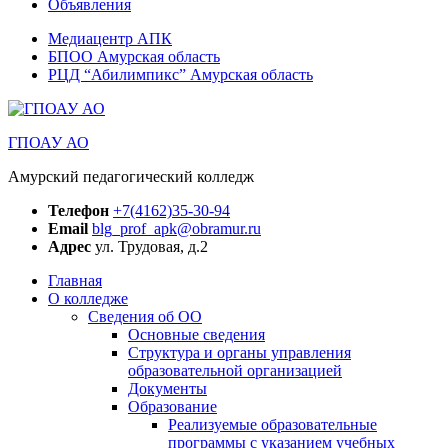
Объявления
Медиацентр АПК
БПОО Амурская область
РЦД “Абилимпикс” Амурская область
ГПОАУ АО
Амурский педагогический колледж
Телефон
+7(4162)35-30-94
Email
blg_prof_apk@obramur.ru
Адрес
ул. Трудовая, д.2
Главная
О колледже
Сведения об ОО
Основные сведения
Структура и органы управления
образовательной организацией
Документы
Образование
Реализуемые образовательные
программы с указанием учебных