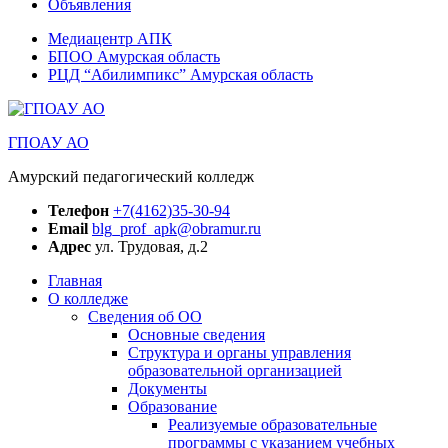
Объявления
Медиацентр АПК
БПОО Амурская область
РЦД “Абилимпикс” Амурская область
ГПОАУ АО
Амурский педагогический колледж
Телефон
+7(4162)35-30-94
Email
blg_prof_apk@obramur.ru
Адрес
ул. Трудовая, д.2
Главная
О колледже
Сведения об ОО
Основные сведения
Структура и органы управления
образовательной организацией
Документы
Образование
Реализуемые образовательные
программы с указанием учебных