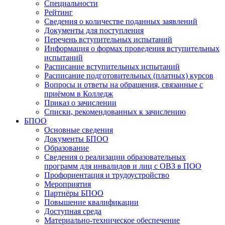
Специальности
Рейтинг
Сведения о количестве поданных заявлений
Документы для поступления
Перечень вступительных испытаний
Информация о формах проведения вступительных
испытаний
Расписание вступительных испытаний
Расписание подготовительных (платных) курсов
Вопросы и ответы на обращения, связанные с
приёмом в Колледж
Приказ о зачислении
Списки, рекомендованных к зачислению
БПОО
Основные сведения
Документы БПОО
Образование
Сведения о реализации образовательных
программ для инвалидов и лиц с ОВЗ в ПОО
Профориентация и трудоустройство
Мероприятия
Партнёры БПОО
Повышение квалификации
Доступная среда
Материально-техническое обеспечение