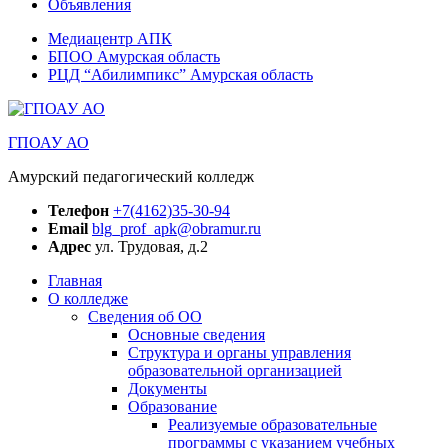
Объявления
Медиацентр АПК
БПОО Амурская область
РЦД “Абилимпикс” Амурская область
ГПОАУ АО
Амурский педагогический колледж
Телефон
+7(4162)35-30-94
Email
blg_prof_apk@obramur.ru
Адрес
ул. Трудовая, д.2
Главная
О колледже
Сведения об ОО
Основные сведения
Структура и органы управления
образовательной организацией
Документы
Образование
Реализуемые образовательные
программы с указанием учебных