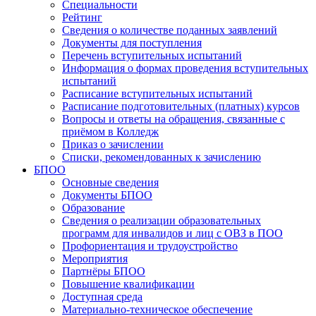
Специальности
Рейтинг
Сведения о количестве поданных заявлений
Документы для поступления
Перечень вступительных испытаний
Информация о формах проведения вступительных
испытаний
Расписание вступительных испытаний
Расписание подготовительных (платных) курсов
Вопросы и ответы на обращения, связанные с
приёмом в Колледж
Приказ о зачислении
Списки, рекомендованных к зачислению
БПОО
Основные сведения
Документы БПОО
Образование
Сведения о реализации образовательных
программ для инвалидов и лиц с ОВЗ в ПОО
Профориентация и трудоустройство
Мероприятия
Партнёры БПОО
Повышение квалификации
Доступная среда
Материально-техническое обеспечение