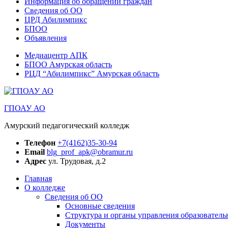
Информация об обращении граждан
Сведения об ОО
ЦРД Абилимпикс
БПОО
Объявления
Медиацентр АПК
БПОО Амурская область
РЦД “Абилимпикс” Амурская область
ГПОАУ АО
Амурский педагогический колледж
Телефон
+7(4162)35-30-94
Email
blg_prof_apk@obramur.ru
Адрес
ул. Трудовая, д.2
Главная
О колледже
Сведения об ОО
Основные сведения
Структура и органы управления образователь
Документы