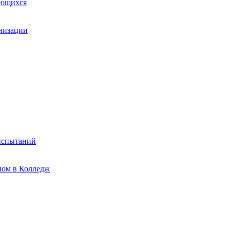
ающихся
анизации
испытаний
мом в Колледж