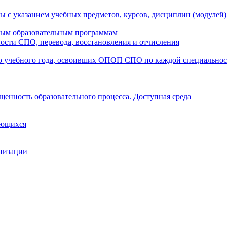
ы с указанием учебных предметов, курсов, дисциплин (модулей
мым образовательным программам
ости СПО, перевода, восстановления и отчисления
о учебного года, освоивших ОПОП СПО по каждой специально
щенность образовательного процесса. Доступная среда
ающихся
анизации