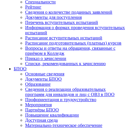
Специальности
Рейтинг
Сведения о количестве поданных заявлений
Документы для поступления
Перечень вступительных испытаний
Информация о формах проведения вступительных
испытаний
Расписание вступительных испытаний
Расписание подготовительных (платных) курсов
Вопросы и ответы на обращения, связанные с
приёмом в Колледж
Приказ о зачислении
Списки, рекомендованных к зачислению
БПОО
Основные сведения
Документы БПОО
Образование
Сведения о реализации образовательных
программ для инвалидов и лиц с ОВЗ в ПОО
Профориентация и трудоустройство
Мероприятия
Партнёры БПОО
Повышение квалификации
Доступная среда
Материально-техническое обеспечение