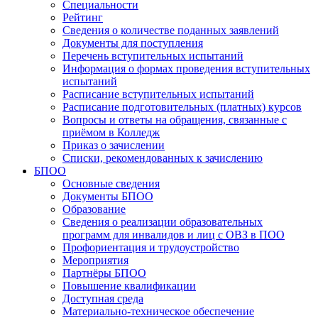
Специальности
Рейтинг
Сведения о количестве поданных заявлений
Документы для поступления
Перечень вступительных испытаний
Информация о формах проведения вступительных
испытаний
Расписание вступительных испытаний
Расписание подготовительных (платных) курсов
Вопросы и ответы на обращения, связанные с
приёмом в Колледж
Приказ о зачислении
Списки, рекомендованных к зачислению
БПОО
Основные сведения
Документы БПОО
Образование
Сведения о реализации образовательных
программ для инвалидов и лиц с ОВЗ в ПОО
Профориентация и трудоустройство
Мероприятия
Партнёры БПОО
Повышение квалификации
Доступная среда
Материально-техническое обеспечение