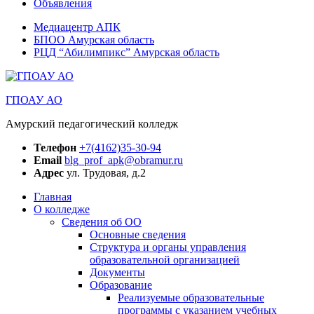
Объявления
Медиацентр АПК
БПОО Амурская область
РЦД “Абилимпикс” Амурская область
ГПОАУ АО
Амурский педагогический колледж
Телефон
+7(4162)35-30-94
Email
blg_prof_apk@obramur.ru
Адрес
ул. Трудовая, д.2
Главная
О колледже
Сведения об ОО
Основные сведения
Структура и органы управления
образовательной организацией
Документы
Образование
Реализуемые образовательные
программы с указанием учебных