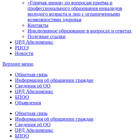
«Горячая линия» по вопросам приёма и
профессионального образования инвалидов
молодого возраста и лиц с ограниченными
возможностями здоровья
Контакты
Инклюзивное образование в вопросах и ответах
Полезные ссылки
ЦРД Абилимпикс
РЦОЭ
Новости
Верхнее меню
Обратная связь
Информация об обращении граждан
Сведения об ОО
ЦРД Абилимпикс
БПОО
Объявления
Обратная связь
Информация об обращении граждан
Сведения об ОО
ЦРД Абилимпикс
БПОО