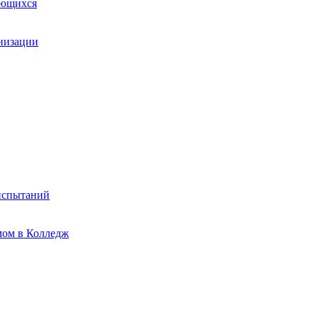
ающихся
анизации
испытаний
мом в Колледж