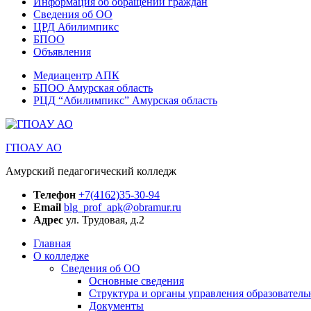
Информация об обращении граждан
Сведения об ОО
ЦРД Абилимпикс
БПОО
Объявления
Медиацентр АПК
БПОО Амурская область
РЦД “Абилимпикс” Амурская область
ГПОАУ АО
Амурский педагогический колледж
Телефон
+7(4162)35-30-94
Email
blg_prof_apk@obramur.ru
Адрес
ул. Трудовая, д.2
Главная
О колледже
Сведения об ОО
Основные сведения
Структура и органы управления образователь
Документы