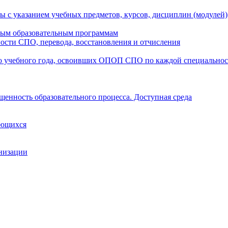
ы с указанием учебных предметов, курсов, дисциплин (модулей
мым образовательным программам
ости СПО, перевода, восстановления и отчисления
о учебного года, освоивших ОПОП СПО по каждой специально
щенность образовательного процесса. Доступная среда
ающихся
анизации