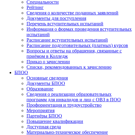
Специальности
Рейтинг
Сведения о количестве поданных заявлений
Документы для поступления
Перечень вступительных испытаний
Информация о формах проведения вступительных
испытаний
Расписание вступительных испытаний
Расписание подготовительных (платных) курсов
Вопросы и ответы на обращения, связанные с
приёмом в Колледж
Приказ о зачислении
Списки, рекомендованных к зачислению
БПОО
Основные сведения
Документы БПОО
Образование
Сведения о реализации образовательных
программ для инвалидов и лиц с ОВЗ в ПОО
Профориентация и трудоустройство
Мероприятия
Партнёры БПОО
Повышение квалификации
Доступная среда
Материально-техническое обеспечение