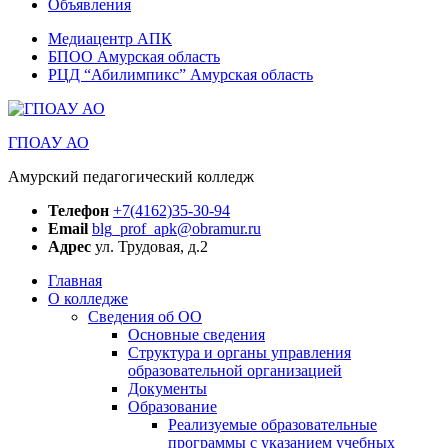
Объявления
Медиацентр АПК
БПОО Амурская область
РЦД “Абилимпикс” Амурская область
ГПОАУ АО
Амурский педагогический колледж
Телефон
+7(4162)35-30-94
Email
blg_prof_apk@obramur.ru
Адрес
ул. Трудовая, д.2
Главная
О колледже
Сведения об ОО
Основные сведения
Структура и органы управления
образовательной организацией
Документы
Образование
Реализуемые образовательные
программы с указанием учебных