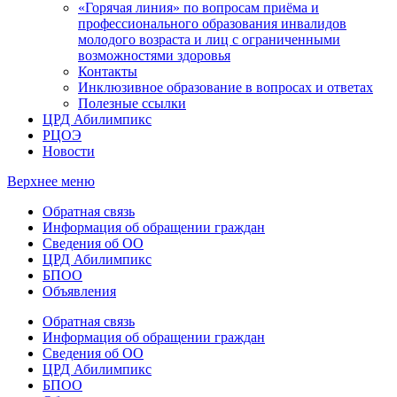
«Горячая линия» по вопросам приёма и
профессионального образования инвалидов
молодого возраста и лиц с ограниченными
возможностями здоровья
Контакты
Инклюзивное образование в вопросах и ответах
Полезные ссылки
ЦРД Абилимпикс
РЦОЭ
Новости
Верхнее меню
Обратная связь
Информация об обращении граждан
Сведения об ОО
ЦРД Абилимпикс
БПОО
Объявления
Обратная связь
Информация об обращении граждан
Сведения об ОО
ЦРД Абилимпикс
БПОО