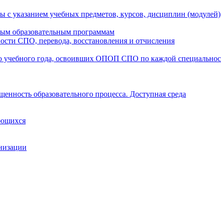
ы с указанием учебных предметов, курсов, дисциплин (модулей
мым образовательным программам
ости СПО, перевода, восстановления и отчисления
о учебного года, освоивших ОПОП СПО по каждой специально
щенность образовательного процесса. Доступная среда
ающихся
анизации