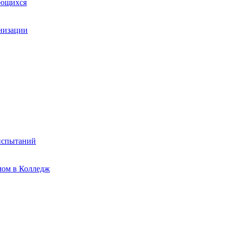
ающихся
анизации
испытаний
мом в Колледж