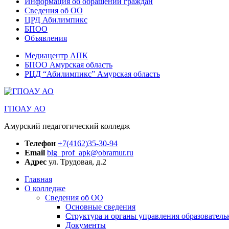
Информация об обращении граждан
Сведения об ОО
ЦРД Абилимпикс
БПОО
Объявления
Медиацентр АПК
БПОО Амурская область
РЦД “Абилимпикс” Амурская область
ГПОАУ АО
Амурский педагогический колледж
Телефон
+7(4162)35-30-94
Email
blg_prof_apk@obramur.ru
Адрес
ул. Трудовая, д.2
Главная
О колледже
Сведения об ОО
Основные сведения
Структура и органы управления образователь
Документы