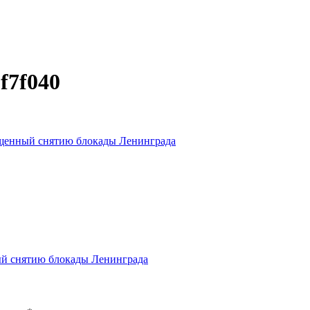
f7f040
вященный снятию блокады Ленинграда
ный снятию блокады Ленинграда