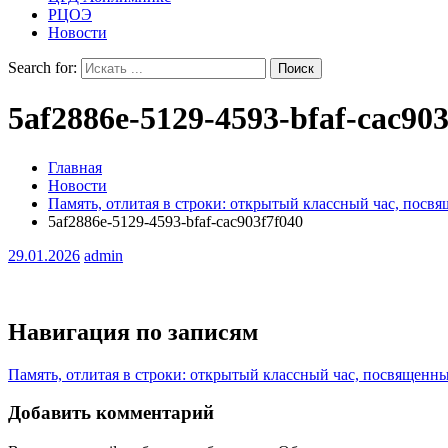
РЦОЭ
Новости
Search for:
5af2886e-5129-4593-bfaf-cac903
Главная
Новости
Память, отлитая в строки: открытый классный час, пос
5af2886e-5129-4593-bfaf-cac903f7f040
29.01.2026
admin
Навигация по записям
Память, отлитая в строки: открытый классный час, посвящен
Добавить комментарий