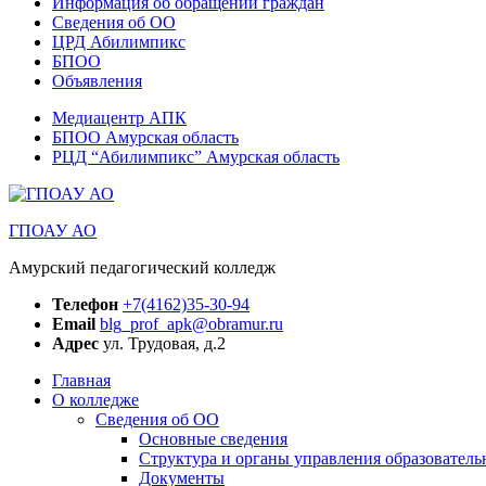
Информация об обращении граждан
Сведения об ОО
ЦРД Абилимпикс
БПОО
Объявления
Медиацентр АПК
БПОО Амурская область
РЦД “Абилимпикс” Амурская область
ГПОАУ АО
Амурский педагогический колледж
Телефон
+7(4162)35-30-94
Email
blg_prof_apk@obramur.ru
Адрес
ул. Трудовая, д.2
Главная
О колледже
Сведения об ОО
Основные сведения
Структура и органы управления образователь
Документы