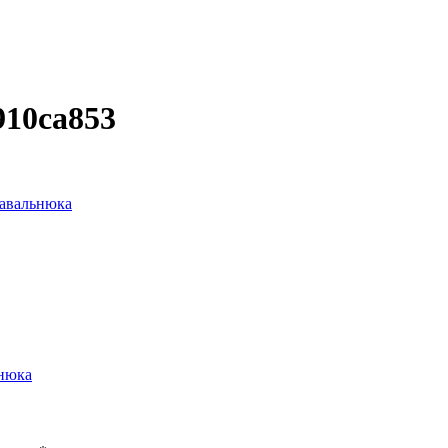
910ca853
Завальнюка
ьнюка