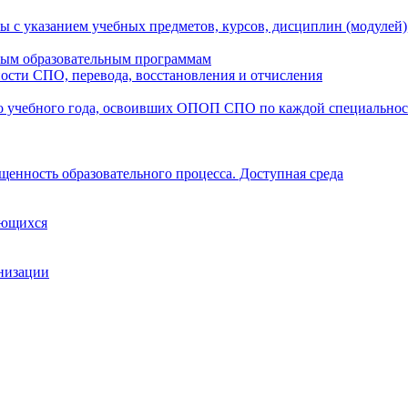
ы с указанием учебных предметов, курсов, дисциплин (модулей
мым образовательным программам
ости СПО, перевода, восстановления и отчисления
о учебного года, освоивших ОПОП СПО по каждой специально
щенность образовательного процесса. Доступная среда
ающихся
анизации