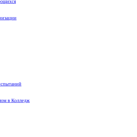
ающихся
анизации
испытаний
мом в Колледж