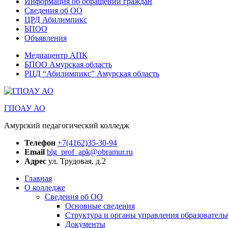
Информация об обращении граждан
Сведения об ОО
ЦРД Абилимпикс
БПОО
Объявления
Медиацентр АПК
БПОО Амурская область
РЦД “Абилимпикс” Амурская область
ГПОАУ АО
Амурский педагогический колледж
Телефон
+7(4162)35-30-94
Email
blg_prof_apk@obramur.ru
Адрес
ул. Трудовая, д.2
Главная
О колледже
Сведения об ОО
Основные сведения
Структура и органы управления образователь
Документы