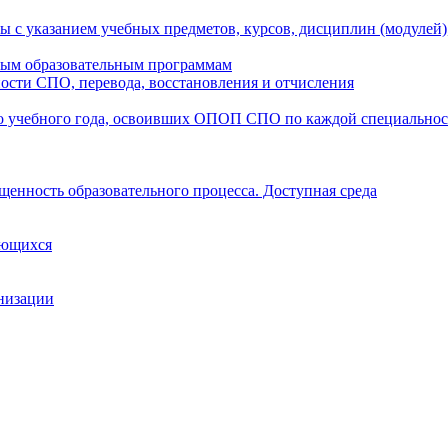
ы с указанием учебных предметов, курсов, дисциплин (модулей
мым образовательным программам
ости СПО, перевода, восстановления и отчисления
о учебного года, освоивших ОПОП СПО по каждой специально
щенность образовательного процесса. Доступная среда
ающихся
анизации