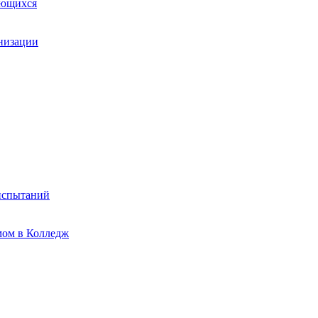
ающихся
анизации
испытаний
мом в Колледж