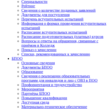
Специальности
Рейтинг
Сведения о количестве поданных заявлений
Документы для поступления
Перечень вступительных испытаний
Информация о формах проведения вступительных
испытаний
Расписание вступительных испытаний
Расписание подготовительных (платных) курсов
Вопросы и ответы на обращения, связанные с
приёмом в Колледж
Приказ о зачислении
Списки, рекомендованных к зачислению
БПОО
Основные сведения
Документы БПОО
Образование
Сведения о реализации образовательных
программ для инвалидов и лиц с ОВЗ в ПОО
Профориентация и трудоустройство
Мероприятия
Партнёры БПОО
Повышение квалификации
Доступная среда
Материально-техническое обеспечение