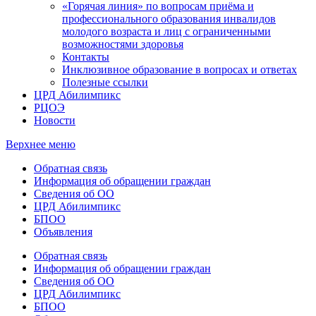
«Горячая линия» по вопросам приёма и
профессионального образования инвалидов
молодого возраста и лиц с ограниченными
возможностями здоровья
Контакты
Инклюзивное образование в вопросах и ответах
Полезные ссылки
ЦРД Абилимпикс
РЦОЭ
Новости
Верхнее меню
Обратная связь
Информация об обращении граждан
Сведения об ОО
ЦРД Абилимпикс
БПОО
Объявления
Обратная связь
Информация об обращении граждан
Сведения об ОО
ЦРД Абилимпикс
БПОО