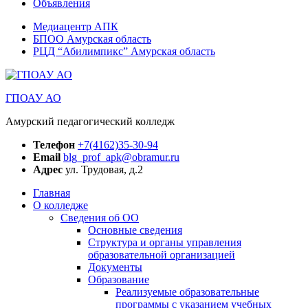
Объявления
Медиацентр АПК
БПОО Амурская область
РЦД “Абилимпикс” Амурская область
ГПОАУ АО
Амурский педагогический колледж
Телефон
+7(4162)35-30-94
Email
blg_prof_apk@obramur.ru
Адрес
ул. Трудовая, д.2
Главная
О колледже
Сведения об ОО
Основные сведения
Структура и органы управления
образовательной организацией
Документы
Образование
Реализуемые образовательные
программы с указанием учебных